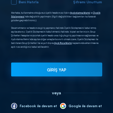
Beni Hatırla
Şifremi Unuttum
Merhaba, kullanmakta olduğunuz üyelik hesabınıza ilişkin
Aydınlatma Metni
ve
Üyelik
Sözleşmesi
’nde değişiklik yapılmıştır. (İlgili değişiklikleri bağlantıları kullanarak
gözden geçirebilirsiniz.)
Devam etmeniz ve hesabınıza giriş yapmanız halinde Üyelik Sözleşmesini kabul etmiş
sayılacaksınız. Üyelik Sözleşmesini kabul etmeniz halinde; kişisel verilerinizin, Grup
Şirketleri hesaplarınıza ortak üyelik hesabı aracılığıyla giriş yapılmasının sağlanması ve
Aydınlatma Metni’nde sayılan diğer amaçlarla sınırlı olmak üzere, Üyelik Sözleşmesi ile
belirlenen Grup Şirketleri’ne ve yurt dışına
Açık Rıza Metni
kapsamında aktarılmasına
açık rıza verdiğiniz kabul edilecektir.
GİRİŞ YAP
veya
Facebook ile devam et
Google ile devam et