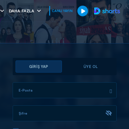
DAHA FAZLA
CANLI YAYIN
GİRİŞ YAP
ÜYE OL
E-Posta
muhteşem ikili
I
Şifre