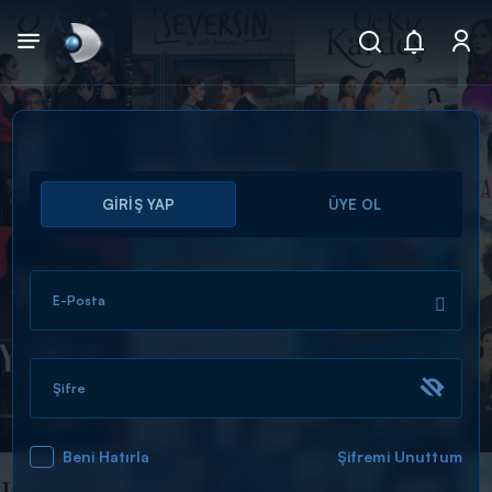
Arama
GİRİŞ YAP
ÜYE OL
muhteşem ikili
ARAMA SONUÇLARI
E-Posta
Şifre
Beni Hatırla
Şifremi Unuttum
DİĞER SONUÇLAR