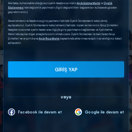
Merhaba, kullanmakta olduğunuz üyelik hesabınıza ilişkin
Aydınlatma Metni
ve
Üyelik
Sözleşmesi
’nde değişiklik yapılmıştır. (İlgili değişiklikleri bağlantıları kullanarak gözden
geçirebilirsiniz.)
Devam etmeniz ve hesabınıza giriş yapmanız halinde Üyelik Sözleşmesini kabul etmiş
sayılacaksınız. Üyelik Sözleşmesini kabul etmeniz halinde; kişisel verilerinizin, Grup Şirketleri
hesaplarınıza ortak üyelik hesabı aracılığıyla giriş yapılmasının sağlanması ve Aydınlatma
Metni’nde sayılan diğer amaçlarla sınırlı olmak üzere, Üyelik Sözleşmesi ile belirlenen Grup
Şirketleri’ne ve yurt dışına
Açık Rıza Metni
kapsamında aktarılmasına açık rıza verdiğiniz kabul
edilecektir.
GİRİŞ YAP
veya
Facebook ile devam et
Google ile devam et