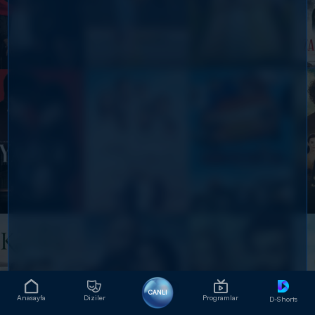
CANLI
Anasayfa
Diziler
Programlar
D-Shorts