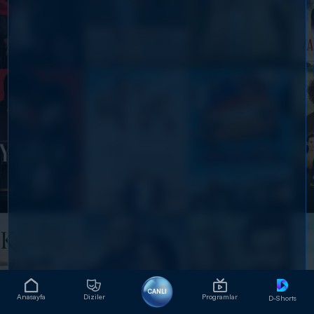
CANLI
Anasayfa
Diziler
Programlar
D-Shorts