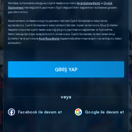
Merhaba, kullanmakta olduğunuz üyelik hesabınıza ilişkin
Aydınlatma Metni
ve
Üyelik
Sözleşmesi
’nde değişiklik yapılmıştır. (İlgili değişiklikleri bağlantıları kullanarak gözden
geçirebilirsiniz.)
Devam etmeniz ve hesabınıza giriş yapmanız halinde Üyelik Sözleşmesini kabul etmiş
sayılacaksınız. Üyelik Sözleşmesini kabul etmeniz halinde; kişisel verilerinizin, Grup Şirketleri
hesaplarınıza ortak üyelik hesabı aracılığıyla giriş yapılmasının sağlanması ve Aydınlatma
Metni’nde sayılan diğer amaçlarla sınırlı olmak üzere, Üyelik Sözleşmesi ile belirlenen Grup
Şirketleri’ne ve yurt dışına
Açık Rıza Metni
kapsamında aktarılmasına açık rıza verdiğiniz kabul
edilecektir.
GİRİŞ YAP
veya
Facebook ile devam et
Google ile devam et