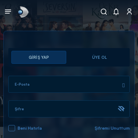
Arama
GİRİŞ YAP
ÜYE OL
muhteşem ikili
ARAMA SONUÇLARI
E-Posta
Şifre
Beni Hatırla
Şifremi Unuttum
DİĞER SONUÇLAR