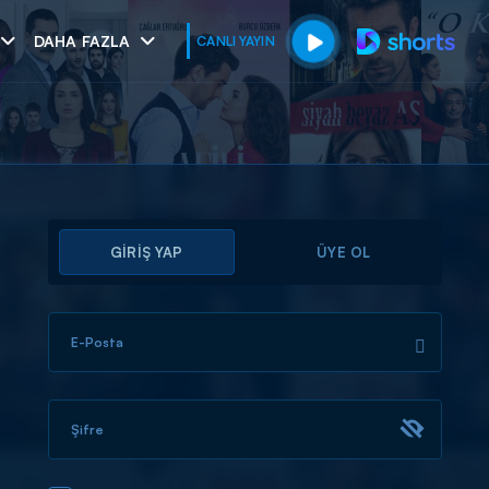
DAHA FAZLA
CANLI YAYIN
GİRİŞ YAP
ÜYE OL
E-Posta
muhteşem ikili
I
Şifre