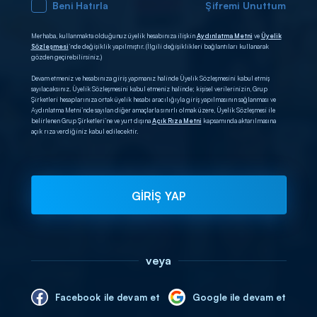
Beni Hatırla
Şifremi Unuttum
Merhaba, kullanmakta olduğunuz üyelik hesabınıza ilişkin
Aydınlatma Metni
ve
Üyelik
Sözleşmesi
’nde değişiklik yapılmıştır. (İlgili değişiklikleri bağlantıları kullanarak
gözden geçirebilirsiniz.)
Devam etmeniz ve hesabınıza giriş yapmanız halinde Üyelik Sözleşmesini kabul etmiş
sayılacaksınız. Üyelik Sözleşmesini kabul etmeniz halinde; kişisel verilerinizin, Grup
Şirketleri hesaplarınıza ortak üyelik hesabı aracılığıyla giriş yapılmasının sağlanması ve
Aydınlatma Metni’nde sayılan diğer amaçlarla sınırlı olmak üzere, Üyelik Sözleşmesi ile
belirlenen Grup Şirketleri’ne ve yurt dışına
Açık Rıza Metni
kapsamında aktarılmasına
açık rıza verdiğiniz kabul edilecektir.
GİRİŞ YAP
veya
Facebook ile devam et
Google ile devam et