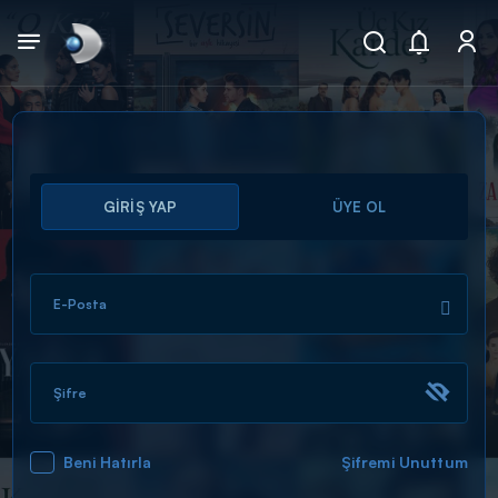
Arama
GİRİŞ YAP
ÜYE OL
muhteşem ikili
ARAMA SONUÇLARI
E-Posta
Şifre
Beni Hatırla
Şifremi Unuttum
DİĞER SONUÇLAR