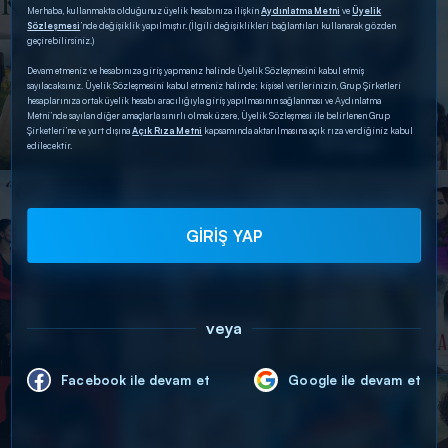
Merhaba, kullanmakta olduğunuz üyelik hesabınıza ilişkin
Aydınlatma Metni
ve
Üyelik
Sözleşmesi
’nde değişiklik yapılmıştır. (İlgili değişiklikleri bağlantıları kullanarak gözden
geçirebilirsiniz.)
Devam etmeniz ve hesabınıza giriş yapmanız halinde Üyelik Sözleşmesini kabul etmiş
sayılacaksınız. Üyelik Sözleşmesini kabul etmeniz halinde; kişisel verilerinizin, Grup Şirketleri
hesaplarınıza ortak üyelik hesabı aracılığıyla giriş yapılmasının sağlanması ve Aydınlatma
Metni’nde sayılan diğer amaçlarla sınırlı olmak üzere, Üyelik Sözleşmesi ile belirlenen Grup
Şirketleri’ne ve yurt dışına
Açık Rıza Metni
kapsamında aktarılmasına açık rıza verdiğiniz kabul
edilecektir.
GİRİŞ YAP
veya
Facebook ile devam et
Google ile devam et