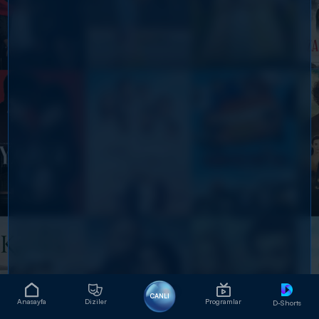
CANLI
Anasayfa
Diziler
Programlar
D-Shorts