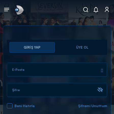
Arama
GİRİŞ YAP
ÜYE OL
muhteşem ikili
ARAMA SONUÇLARI
E-Posta
Şifre
Beni Hatırla
Şifremi Unuttum
DİĞER SONUÇLAR