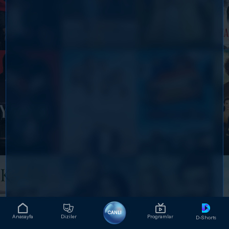
CANLI
Anasayfa
Diziler
Programlar
D-Shorts