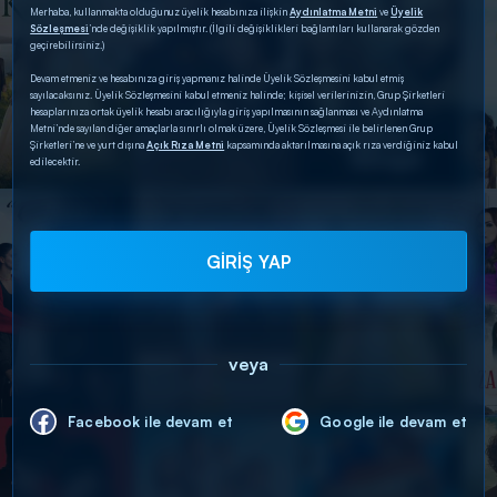
Merhaba, kullanmakta olduğunuz üyelik hesabınıza ilişkin
Aydınlatma Metni
ve
Üyelik
Sözleşmesi
’nde değişiklik yapılmıştır. (İlgili değişiklikleri bağlantıları kullanarak gözden
geçirebilirsiniz.)
Devam etmeniz ve hesabınıza giriş yapmanız halinde Üyelik Sözleşmesini kabul etmiş
sayılacaksınız. Üyelik Sözleşmesini kabul etmeniz halinde; kişisel verilerinizin, Grup Şirketleri
hesaplarınıza ortak üyelik hesabı aracılığıyla giriş yapılmasının sağlanması ve Aydınlatma
Metni’nde sayılan diğer amaçlarla sınırlı olmak üzere, Üyelik Sözleşmesi ile belirlenen Grup
Şirketleri’ne ve yurt dışına
Açık Rıza Metni
kapsamında aktarılmasına açık rıza verdiğiniz kabul
edilecektir.
GİRİŞ YAP
veya
Facebook ile devam et
Google ile devam et