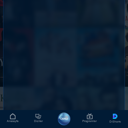
CANLI
Anasayfa
Diziler
Programlar
D-Shorts