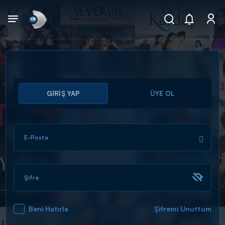
Arama
GİRİŞ YAP
ÜYE OL
muhteşem ikili
ARAMA SONUÇLARI
E-Posta
Şifre
Beni Hatırla
Şifremi Unuttum
DİĞER SONUÇLAR