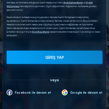
Merhaba, kullanmakta olduğunuz üyelik hesabınıza ilişkin
Aydınlatma Metni
ve
Üyelik
Sözleşmesi
’nde değişiklik yapılmıştır. (İlgili değişiklikleri bağlantıları kullanarak gözden
geçirebilirsiniz.)
Devam etmeniz ve hesabınıza giriş yapmanız halinde Üyelik Sözleşmesini kabul etmiş
sayılacaksınız. Üyelik Sözleşmesini kabul etmeniz halinde; kişisel verilerinizin, Grup Şirketleri
hesaplarınıza ortak üyelik hesabı aracılığıyla giriş yapılmasının sağlanması ve Aydınlatma
Metni’nde sayılan diğer amaçlarla sınırlı olmak üzere, Üyelik Sözleşmesi ile belirlenen Grup
Şirketleri’ne ve yurt dışına
Açık Rıza Metni
kapsamında aktarılmasına açık rıza verdiğiniz kabul
edilecektir.
GİRİŞ YAP
veya
Facebook ile devam et
Google ile devam et