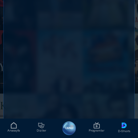
CANLI
Anasayfa
Diziler
Programlar
D-Shorts