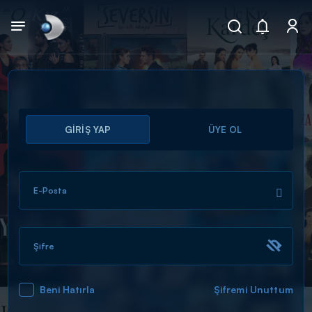
Arama
GİRİŞ YAP
ÜYE OL
muhteşem ikili
ARAMA SONUÇLARI
E-Posta
Şifre
Beni Hatırla
Şifremi Unuttum
DİĞER SONUÇLAR