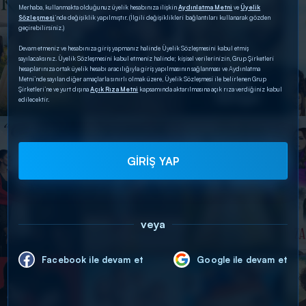
Merhaba, kullanmakta olduğunuz üyelik hesabınıza ilişkin
Aydınlatma Metni
ve
Üyelik
Sözleşmesi
’nde değişiklik yapılmıştır. (İlgili değişiklikleri bağlantıları kullanarak gözden
geçirebilirsiniz.)
Devam etmeniz ve hesabınıza giriş yapmanız halinde Üyelik Sözleşmesini kabul etmiş
sayılacaksınız. Üyelik Sözleşmesini kabul etmeniz halinde; kişisel verilerinizin, Grup Şirketleri
hesaplarınıza ortak üyelik hesabı aracılığıyla giriş yapılmasının sağlanması ve Aydınlatma
Metni’nde sayılan diğer amaçlarla sınırlı olmak üzere, Üyelik Sözleşmesi ile belirlenen Grup
Şirketleri’ne ve yurt dışına
Açık Rıza Metni
kapsamında aktarılmasına açık rıza verdiğiniz kabul
edilecektir.
GİRİŞ YAP
veya
Facebook ile devam et
Google ile devam et