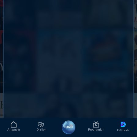
CANLI
Anasayfa
Diziler
Programlar
D-Shorts