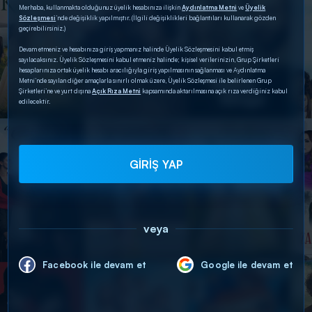
Merhaba, kullanmakta olduğunuz üyelik hesabınıza ilişkin
Aydınlatma Metni
ve
Üyelik
Sözleşmesi
’nde değişiklik yapılmıştır. (İlgili değişiklikleri bağlantıları kullanarak gözden
geçirebilirsiniz.)
Devam etmeniz ve hesabınıza giriş yapmanız halinde Üyelik Sözleşmesini kabul etmiş
sayılacaksınız. Üyelik Sözleşmesini kabul etmeniz halinde; kişisel verilerinizin, Grup Şirketleri
hesaplarınıza ortak üyelik hesabı aracılığıyla giriş yapılmasının sağlanması ve Aydınlatma
Metni’nde sayılan diğer amaçlarla sınırlı olmak üzere, Üyelik Sözleşmesi ile belirlenen Grup
Şirketleri’ne ve yurt dışına
Açık Rıza Metni
kapsamında aktarılmasına açık rıza verdiğiniz kabul
edilecektir.
GİRİŞ YAP
veya
Facebook ile devam et
Google ile devam et