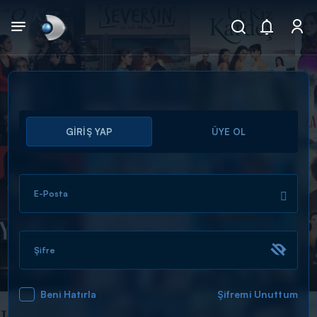
Arama
GİRİŞ YAP
ÜYE OL
muhteşem ikili
ARAMA SONUÇLARI
E-Posta
Şifre
Beni Hatırla
Şifremi Unuttum
DİĞER SONUÇLAR