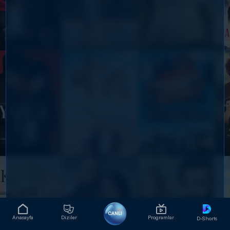
CANLI
Anasayfa
Diziler
Programlar
D-Shorts