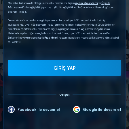
Merhaba, kullanmakta olduğunuz üyelik hesabınıza ilişkin
Aydınlatma Metni
ve
Üyelik
Sözleşmesi
’nde değişiklik yapılmıştır. (İlgili değişiklikleri bağlantıları kullanarak gözden
geçirebilirsiniz.)
Devam etmeniz ve hesabınıza giriş yapmanız halinde Üyelik Sözleşmesini kabul etmiş
sayılacaksınız. Üyelik Sözleşmesini kabul etmeniz halinde; kişisel verilerinizin, Grup Şirketleri
hesaplarınıza ortak üyelik hesabı aracılığıyla giriş yapılmasının sağlanması ve Aydınlatma
Metni’nde sayılan diğer amaçlarla sınırlı olmak üzere, Üyelik Sözleşmesi ile belirlenen Grup
Şirketleri’ne ve yurt dışına
Açık Rıza Metni
kapsamında aktarılmasına açık rıza verdiğiniz kabul
edilecektir.
GİRİŞ YAP
veya
Facebook ile devam et
Google ile devam et