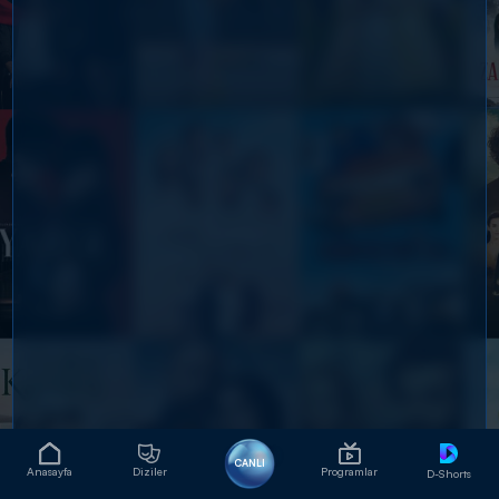
CANLI
Anasayfa
Diziler
Programlar
D-Shorts