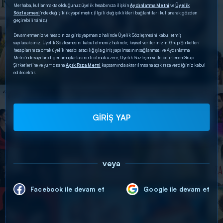
Merhaba, kullanmakta olduğunuz üyelik hesabınıza ilişkin
Aydınlatma Metni
ve
Üyelik
Sözleşmesi
’nde değişiklik yapılmıştır. (İlgili değişiklikleri bağlantıları kullanarak gözden
geçirebilirsiniz.)
Devam etmeniz ve hesabınıza giriş yapmanız halinde Üyelik Sözleşmesini kabul etmiş
sayılacaksınız. Üyelik Sözleşmesini kabul etmeniz halinde; kişisel verilerinizin, Grup Şirketleri
hesaplarınıza ortak üyelik hesabı aracılığıyla giriş yapılmasının sağlanması ve Aydınlatma
Metni’nde sayılan diğer amaçlarla sınırlı olmak üzere, Üyelik Sözleşmesi ile belirlenen Grup
Şirketleri’ne ve yurt dışına
Açık Rıza Metni
kapsamında aktarılmasına açık rıza verdiğiniz kabul
edilecektir.
GİRİŞ YAP
veya
Facebook ile devam et
Google ile devam et