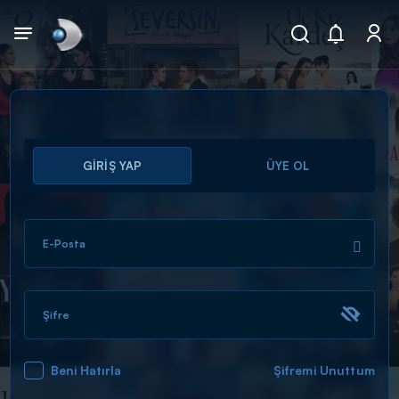
Arama
GİRİŞ YAP
ÜYE OL
muhteşem ikili
ARAMA SONUÇLARI
E-Posta
Şifre
Beni Hatırla
Şifremi Unuttum
DİĞER SONUÇLAR