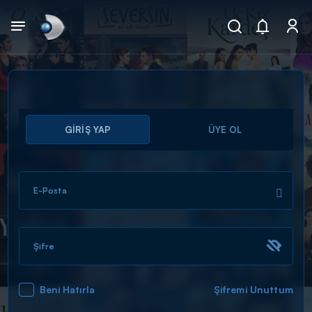
Arama
GİRİŞ YAP
ÜYE OL
muhteşem ikili
ARAMA SONUÇLARI
E-Posta
Şifre
Beni Hatırla
Şifremi Unuttum
DİĞER SONUÇLAR