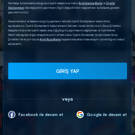
Merhaba, kullanmakta olduğunuz üyelik hesabınıza ilişkin
Aydınlatma Metni
ve
Üyelik
Sözleşmesi
’nde değişiklik yapılmıştır. (İlgili değişiklikleri bağlantıları kullanarak gözden
geçirebilirsiniz.)
Devam etmeniz ve hesabınıza giriş yapmanız halinde Üyelik Sözleşmesini kabul etmiş
sayılacaksınız. Üyelik Sözleşmesini kabul etmeniz halinde; kişisel verilerinizin, Grup Şirketleri
hesaplarınıza ortak üyelik hesabı aracılığıyla giriş yapılmasının sağlanması ve Aydınlatma
Metni’nde sayılan diğer amaçlarla sınırlı olmak üzere, Üyelik Sözleşmesi ile belirlenen Grup
Şirketleri’ne ve yurt dışına
Açık Rıza Metni
kapsamında aktarılmasına açık rıza verdiğiniz kabul
edilecektir.
GİRİŞ YAP
veya
Facebook ile devam et
Google ile devam et