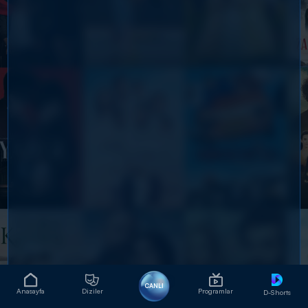
CANLI
Anasayfa
Diziler
Programlar
D-Shorts