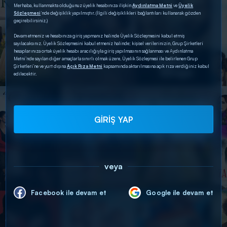
Merhaba, kullanmakta olduğunuz üyelik hesabınıza ilişkin
Aydınlatma Metni
ve
Üyelik
Sözleşmesi
’nde değişiklik yapılmıştır. (İlgili değişiklikleri bağlantıları kullanarak gözden
geçirebilirsiniz.)
Devam etmeniz ve hesabınıza giriş yapmanız halinde Üyelik Sözleşmesini kabul etmiş
sayılacaksınız. Üyelik Sözleşmesini kabul etmeniz halinde; kişisel verilerinizin, Grup Şirketleri
hesaplarınıza ortak üyelik hesabı aracılığıyla giriş yapılmasının sağlanması ve Aydınlatma
Metni’nde sayılan diğer amaçlarla sınırlı olmak üzere, Üyelik Sözleşmesi ile belirlenen Grup
Şirketleri’ne ve yurt dışına
Açık Rıza Metni
kapsamında aktarılmasına açık rıza verdiğiniz kabul
edilecektir.
GİRİŞ YAP
veya
Facebook ile devam et
Google ile devam et