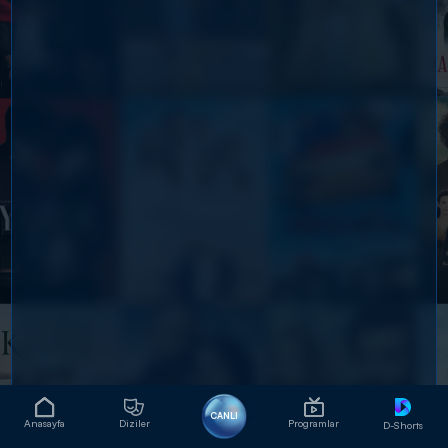
CANLI
Anasayfa
Diziler
Programlar
D-Shorts