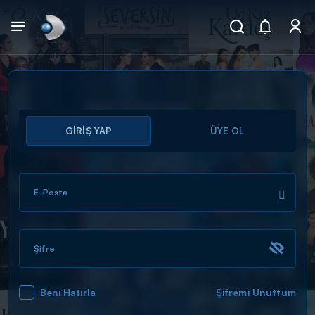
Arama
GİRİŞ YAP
ÜYE OL
muhteşem ikili
ARAMA SONUÇLARI
E-Posta
Şifre
Beni Hatırla
Şifremi Unuttum
DİĞER SONUÇLAR