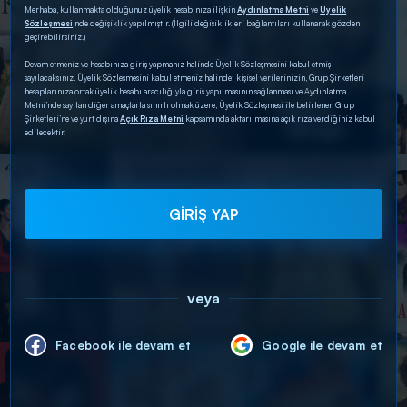
Merhaba, kullanmakta olduğunuz üyelik hesabınıza ilişkin
Aydınlatma Metni
ve
Üyelik
Sözleşmesi
’nde değişiklik yapılmıştır. (İlgili değişiklikleri bağlantıları kullanarak gözden
geçirebilirsiniz.)
Devam etmeniz ve hesabınıza giriş yapmanız halinde Üyelik Sözleşmesini kabul etmiş
sayılacaksınız. Üyelik Sözleşmesini kabul etmeniz halinde; kişisel verilerinizin, Grup Şirketleri
hesaplarınıza ortak üyelik hesabı aracılığıyla giriş yapılmasının sağlanması ve Aydınlatma
Metni’nde sayılan diğer amaçlarla sınırlı olmak üzere, Üyelik Sözleşmesi ile belirlenen Grup
Şirketleri’ne ve yurt dışına
Açık Rıza Metni
kapsamında aktarılmasına açık rıza verdiğiniz kabul
edilecektir.
GİRİŞ YAP
veya
Facebook ile devam et
Google ile devam et