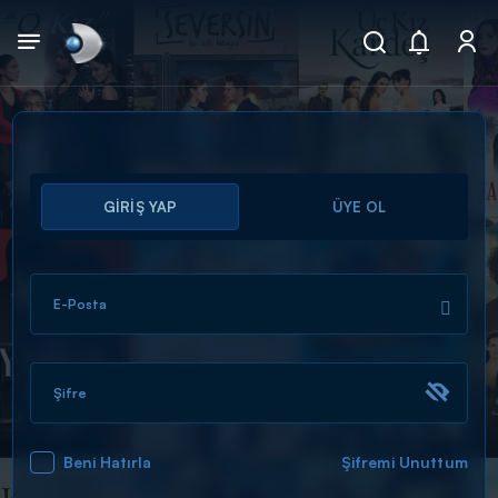
Arama
GİRİŞ YAP
ÜYE OL
muhteşem ikili
ARAMA SONUÇLARI
E-Posta
Şifre
Beni Hatırla
Şifremi Unuttum
DİĞER SONUÇLAR