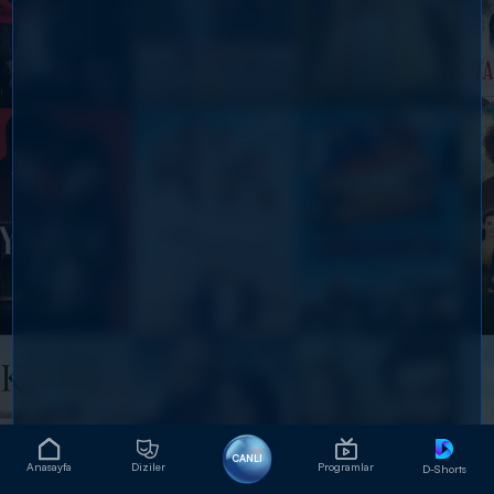
CANLI
Anasayfa
Diziler
Programlar
D-Shorts