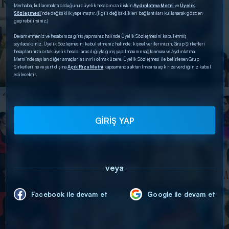
Merhaba, kullanmakta olduğunuz üyelik hesabınıza ilişkin
Aydınlatma Metni
ve
Üyelik
Sözleşmesi
’nde değişiklik yapılmıştır. (İlgili değişiklikleri bağlantıları kullanarak gözden
geçirebilirsiniz.)
Devam etmeniz ve hesabınıza giriş yapmanız halinde Üyelik Sözleşmesini kabul etmiş
sayılacaksınız. Üyelik Sözleşmesini kabul etmeniz halinde; kişisel verilerinizin, Grup Şirketleri
hesaplarınıza ortak üyelik hesabı aracılığıyla giriş yapılmasının sağlanması ve Aydınlatma
Metni’nde sayılan diğer amaçlarla sınırlı olmak üzere, Üyelik Sözleşmesi ile belirlenen Grup
Şirketleri’ne ve yurt dışına
Açık Rıza Metni
kapsamında aktarılmasına açık rıza verdiğiniz kabul
edilecektir.
GİRİŞ YAP
veya
Facebook ile devam et
Google ile devam et