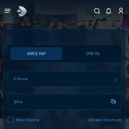
Arama
GİRİŞ YAP
ÜYE OL
muhteşem ikili
ARAMA SONUÇLARI
E-Posta
Şifre
Beni Hatırla
Şifremi Unuttum
DİĞER SONUÇLAR