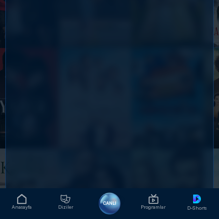
CANLI
Anasayfa
Diziler
Programlar
D-Shorts