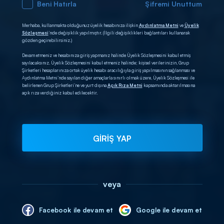
Beni Hatırla
Şifremi Unuttum
Merhaba, kullanmakta olduğunuz üyelik hesabınıza ilişkin
Aydınlatma Metni
ve
Üyelik
Sözleşmesi
’nde değişiklik yapılmıştır. (İlgili değişiklikleri bağlantıları kullanarak
gözden geçirebilirsiniz.)
Devam etmeniz ve hesabınıza giriş yapmanız halinde Üyelik Sözleşmesini kabul etmiş
sayılacaksınız. Üyelik Sözleşmesini kabul etmeniz halinde; kişisel verilerinizin, Grup
Şirketleri hesaplarınıza ortak üyelik hesabı aracılığıyla giriş yapılmasının sağlanması ve
Aydınlatma Metni’nde sayılan diğer amaçlarla sınırlı olmak üzere, Üyelik Sözleşmesi ile
belirlenen Grup Şirketleri’ne ve yurt dışına
Açık Rıza Metni
kapsamında aktarılmasına
açık rıza verdiğiniz kabul edilecektir.
GİRİŞ YAP
veya
Facebook ile devam et
Google ile devam et