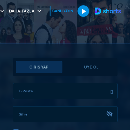
DAHA FAZLA
CANLI YAYIN
GİRİŞ YAP
ÜYE OL
E-Posta
muhteşem ikili
I
Şifre