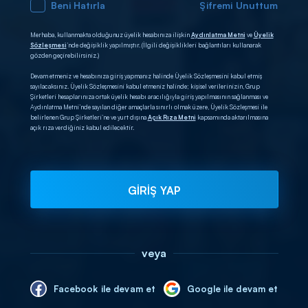
Beni Hatırla
Şifremi Unuttum
Merhaba, kullanmakta olduğunuz üyelik hesabınıza ilişkin
Aydınlatma Metni
ve
Üyelik
Sözleşmesi
’nde değişiklik yapılmıştır. (İlgili değişiklikleri bağlantıları kullanarak
gözden geçirebilirsiniz.)
Devam etmeniz ve hesabınıza giriş yapmanız halinde Üyelik Sözleşmesini kabul etmiş
sayılacaksınız. Üyelik Sözleşmesini kabul etmeniz halinde; kişisel verilerinizin, Grup
Şirketleri hesaplarınıza ortak üyelik hesabı aracılığıyla giriş yapılmasının sağlanması ve
Aydınlatma Metni’nde sayılan diğer amaçlarla sınırlı olmak üzere, Üyelik Sözleşmesi ile
belirlenen Grup Şirketleri’ne ve yurt dışına
Açık Rıza Metni
kapsamında aktarılmasına
açık rıza verdiğiniz kabul edilecektir.
GİRİŞ YAP
veya
Facebook ile devam et
Google ile devam et