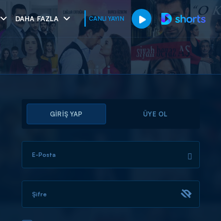
DAHA FAZLA
CANLI YAYIN
GİRİŞ YAP
ÜYE OL
E-Posta
muhteşem ikili
I
Şifre