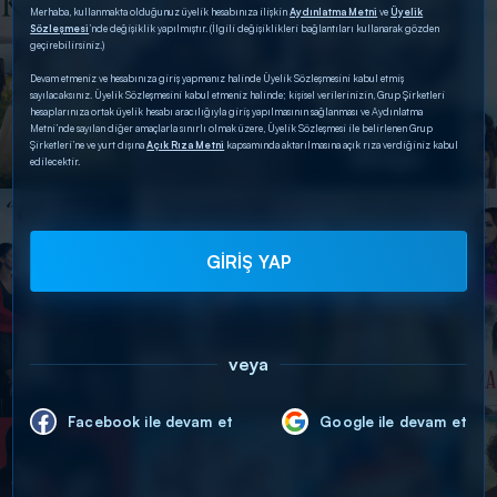
Merhaba, kullanmakta olduğunuz üyelik hesabınıza ilişkin
Aydınlatma Metni
ve
Üyelik
Sözleşmesi
’nde değişiklik yapılmıştır. (İlgili değişiklikleri bağlantıları kullanarak gözden
geçirebilirsiniz.)
Devam etmeniz ve hesabınıza giriş yapmanız halinde Üyelik Sözleşmesini kabul etmiş
sayılacaksınız. Üyelik Sözleşmesini kabul etmeniz halinde; kişisel verilerinizin, Grup Şirketleri
hesaplarınıza ortak üyelik hesabı aracılığıyla giriş yapılmasının sağlanması ve Aydınlatma
Metni’nde sayılan diğer amaçlarla sınırlı olmak üzere, Üyelik Sözleşmesi ile belirlenen Grup
Şirketleri’ne ve yurt dışına
Açık Rıza Metni
kapsamında aktarılmasına açık rıza verdiğiniz kabul
edilecektir.
GİRİŞ YAP
veya
Facebook ile devam et
Google ile devam et