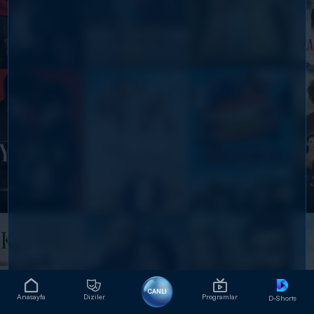
CANLI
Anasayfa
Diziler
Programlar
D-Shorts