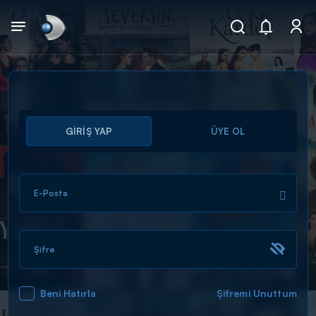
Arama
GİRİŞ YAP
ÜYE OL
muhteşem ikili
ARAMA SONUÇLARI
E-Posta
Şifre
Beni Hatırla
Şifremi Unuttum
DİĞER SONUÇLAR