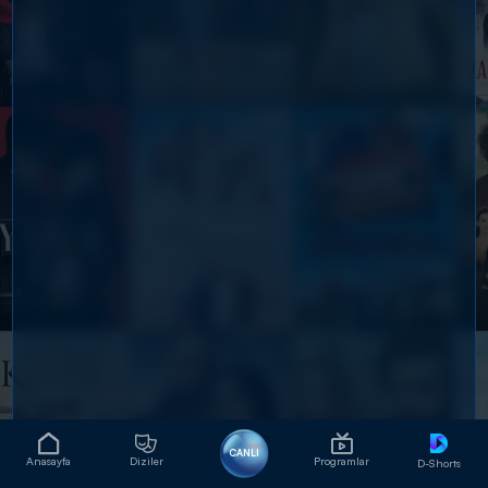
CANLI
Anasayfa
Diziler
Programlar
D-Shorts