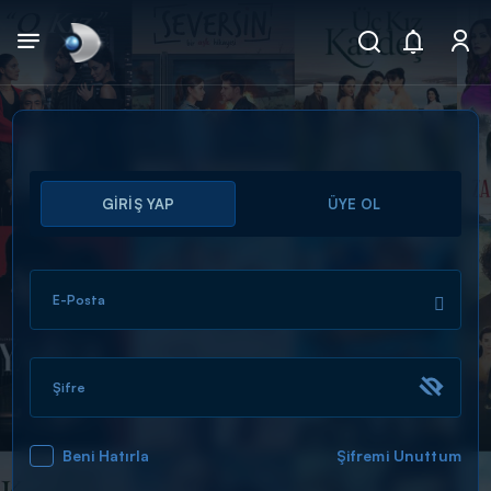
Arama
GİRİŞ YAP
ÜYE OL
muhteşem ikili
ARAMA SONUÇLARI
E-Posta
Şifre
Beni Hatırla
Şifremi Unuttum
DİĞER SONUÇLAR