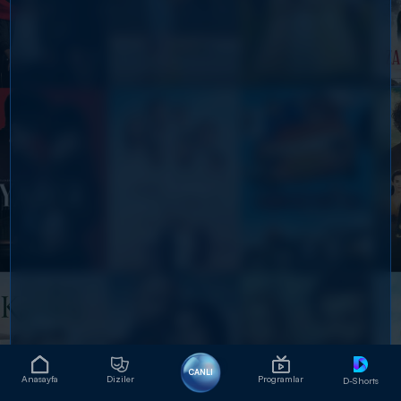
CANLI
Anasayfa
Diziler
Programlar
D-Shorts