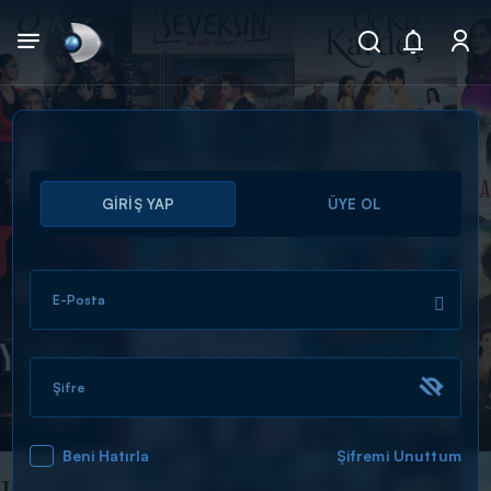
Arama
GİRİŞ YAP
ÜYE OL
muhteşem ikili
ARAMA SONUÇLARI
E-Posta
Şifre
Beni Hatırla
Şifremi Unuttum
DİĞER SONUÇLAR