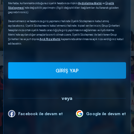
Merhaba, kullanmakta olduğunuz üyelik hesabınıza ilişkin
Aydınlatma Metni
ve
Üyelik
Sözleşmesi
’nde değişiklik yapılmıştır. (İlgili değişiklikleri bağlantıları kullanarak gözden
geçirebilirsiniz.)
Devam etmeniz ve hesabınıza giriş yapmanız halinde Üyelik Sözleşmesini kabul etmiş
sayılacaksınız. Üyelik Sözleşmesini kabul etmeniz halinde; kişisel verilerinizin, Grup Şirketleri
hesaplarınıza ortak üyelik hesabı aracılığıyla giriş yapılmasının sağlanması ve Aydınlatma
Metni’nde sayılan diğer amaçlarla sınırlı olmak üzere, Üyelik Sözleşmesi ile belirlenen Grup
Şirketleri’ne ve yurt dışına
Açık Rıza Metni
kapsamında aktarılmasına açık rıza verdiğiniz kabul
edilecektir.
GİRİŞ YAP
veya
Facebook ile devam et
Google ile devam et