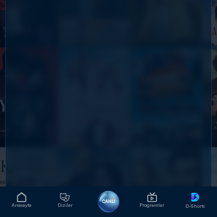
CANLI
Anasayfa
Diziler
Programlar
D-Shorts