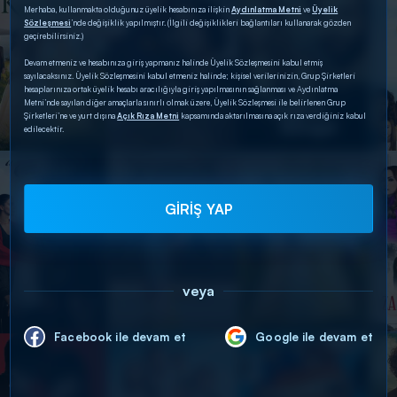
Merhaba, kullanmakta olduğunuz üyelik hesabınıza ilişkin
Aydınlatma Metni
ve
Üyelik
Sözleşmesi
’nde değişiklik yapılmıştır. (İlgili değişiklikleri bağlantıları kullanarak gözden
geçirebilirsiniz.)
Devam etmeniz ve hesabınıza giriş yapmanız halinde Üyelik Sözleşmesini kabul etmiş
sayılacaksınız. Üyelik Sözleşmesini kabul etmeniz halinde; kişisel verilerinizin, Grup Şirketleri
hesaplarınıza ortak üyelik hesabı aracılığıyla giriş yapılmasının sağlanması ve Aydınlatma
Metni’nde sayılan diğer amaçlarla sınırlı olmak üzere, Üyelik Sözleşmesi ile belirlenen Grup
Şirketleri’ne ve yurt dışına
Açık Rıza Metni
kapsamında aktarılmasına açık rıza verdiğiniz kabul
edilecektir.
GİRİŞ YAP
veya
Facebook ile devam et
Google ile devam et