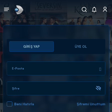
Arama
GİRİŞ YAP
ÜYE OL
muhteşem ikili
ARAMA SONUÇLARI
E-Posta
Şifre
Beni Hatırla
Şifremi Unuttum
DİĞER SONUÇLAR