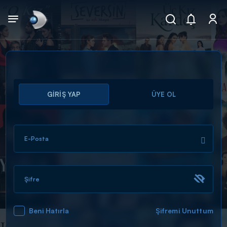
Arama
GİRİŞ YAP
ÜYE OL
muhteşem ikili
ARAMA SONUÇLARI
E-Posta
Şifre
Beni Hatırla
Şifremi Unuttum
DİĞER SONUÇLAR