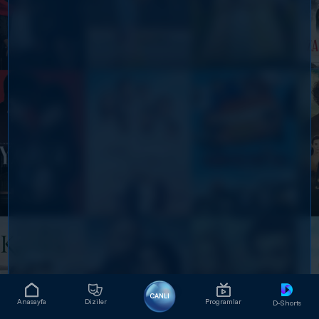
CANLI
Anasayfa
Diziler
Programlar
D-Shorts