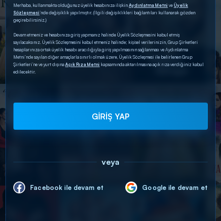
Merhaba, kullanmakta olduğunuz üyelik hesabınıza ilişkin
Aydınlatma Metni
ve
Üyelik
Sözleşmesi
’nde değişiklik yapılmıştır. (İlgili değişiklikleri bağlantıları kullanarak gözden
geçirebilirsiniz.)
Devam etmeniz ve hesabınıza giriş yapmanız halinde Üyelik Sözleşmesini kabul etmiş
sayılacaksınız. Üyelik Sözleşmesini kabul etmeniz halinde; kişisel verilerinizin, Grup Şirketleri
hesaplarınıza ortak üyelik hesabı aracılığıyla giriş yapılmasının sağlanması ve Aydınlatma
Metni’nde sayılan diğer amaçlarla sınırlı olmak üzere, Üyelik Sözleşmesi ile belirlenen Grup
Şirketleri’ne ve yurt dışına
Açık Rıza Metni
kapsamında aktarılmasına açık rıza verdiğiniz kabul
edilecektir.
GİRİŞ YAP
veya
Facebook ile devam et
Google ile devam et