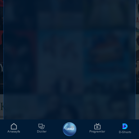
CANLI
Anasayfa
Diziler
Programlar
D-Shorts