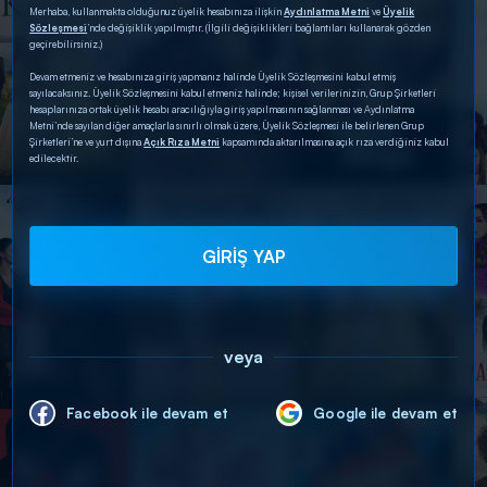
Merhaba, kullanmakta olduğunuz üyelik hesabınıza ilişkin
Aydınlatma Metni
ve
Üyelik
Sözleşmesi
’nde değişiklik yapılmıştır. (İlgili değişiklikleri bağlantıları kullanarak gözden
geçirebilirsiniz.)
Devam etmeniz ve hesabınıza giriş yapmanız halinde Üyelik Sözleşmesini kabul etmiş
sayılacaksınız. Üyelik Sözleşmesini kabul etmeniz halinde; kişisel verilerinizin, Grup Şirketleri
hesaplarınıza ortak üyelik hesabı aracılığıyla giriş yapılmasının sağlanması ve Aydınlatma
Metni’nde sayılan diğer amaçlarla sınırlı olmak üzere, Üyelik Sözleşmesi ile belirlenen Grup
Şirketleri’ne ve yurt dışına
Açık Rıza Metni
kapsamında aktarılmasına açık rıza verdiğiniz kabul
edilecektir.
GİRİŞ YAP
veya
Facebook ile devam et
Google ile devam et