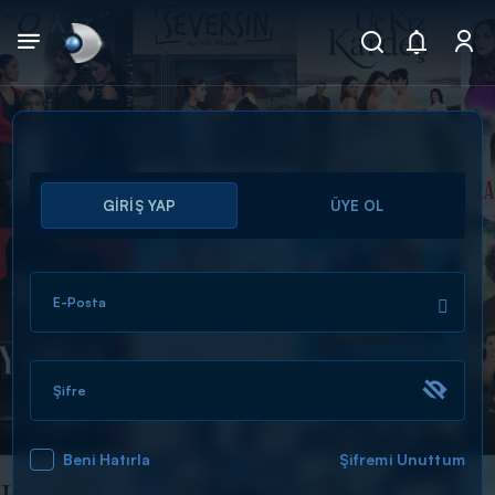
Arama
GİRİŞ YAP
ÜYE OL
muhteşem ikili
ARAMA SONUÇLARI
E-Posta
Şifre
Beni Hatırla
Şifremi Unuttum
DİĞER SONUÇLAR