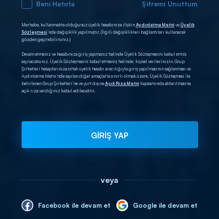
Beni Hatırla
Şifremi Unuttum
Merhaba, kullanmakta olduğunuz üyelik hesabınıza ilişkin
Aydınlatma Metni
ve
Üyelik
Sözleşmesi
’nde değişiklik yapılmıştır. (İlgili değişiklikleri bağlantıları kullanarak
gözden geçirebilirsiniz.)
Devam etmeniz ve hesabınıza giriş yapmanız halinde Üyelik Sözleşmesini kabul etmiş
sayılacaksınız. Üyelik Sözleşmesini kabul etmeniz halinde; kişisel verilerinizin, Grup
Şirketleri hesaplarınıza ortak üyelik hesabı aracılığıyla giriş yapılmasının sağlanması ve
Aydınlatma Metni’nde sayılan diğer amaçlarla sınırlı olmak üzere, Üyelik Sözleşmesi ile
belirlenen Grup Şirketleri’ne ve yurt dışına
Açık Rıza Metni
kapsamında aktarılmasına
açık rıza verdiğiniz kabul edilecektir.
GİRİŞ YAP
veya
Facebook ile devam et
Google ile devam et