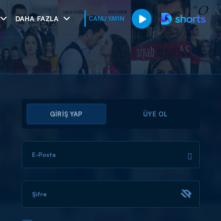
DAHA FAZLA
CANLI YAYIN
GİRİŞ YAP
ÜYE OL
E-Posta
muhteşem ikili
I
Şifre