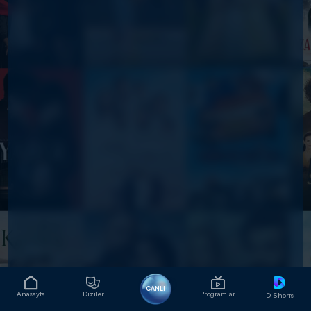
CANLI
Anasayfa
Diziler
Programlar
D-Shorts