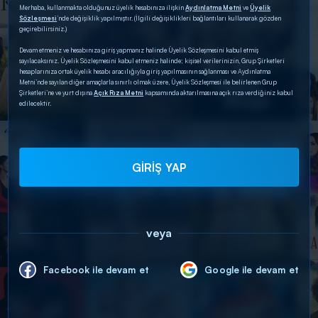
Merhaba, kullanmakta olduğunuz üyelik hesabınıza ilişkin
Aydınlatma Metni
ve
Üyelik
Sözleşmesi
’nde değişiklik yapılmıştır. (İlgili değişiklikleri bağlantıları kullanarak gözden
geçirebilirsiniz.)
Devam etmeniz ve hesabınıza giriş yapmanız halinde Üyelik Sözleşmesini kabul etmiş
sayılacaksınız. Üyelik Sözleşmesini kabul etmeniz halinde; kişisel verilerinizin, Grup Şirketleri
hesaplarınıza ortak üyelik hesabı aracılığıyla giriş yapılmasının sağlanması ve Aydınlatma
Metni’nde sayılan diğer amaçlarla sınırlı olmak üzere, Üyelik Sözleşmesi ile belirlenen Grup
Şirketleri’ne ve yurt dışına
Açık Rıza Metni
kapsamında aktarılmasına açık rıza verdiğiniz kabul
edilecektir.
GİRİŞ YAP
veya
Facebook ile devam et
Google ile devam et