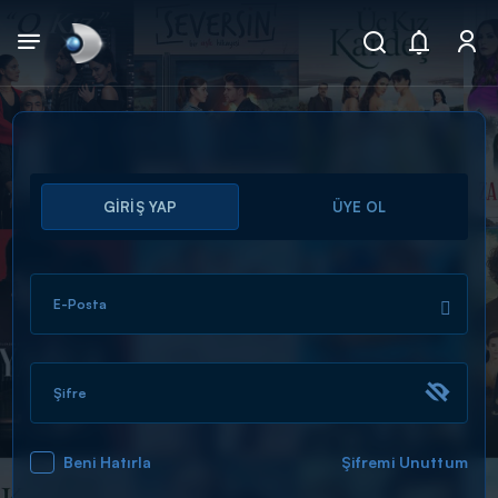
Arama
GİRİŞ YAP
ÜYE OL
muhteşem ikili
ARAMA SONUÇLARI
E-Posta
Şifre
Beni Hatırla
Şifremi Unuttum
DİĞER SONUÇLAR