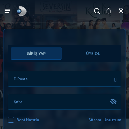
Arama
GİRİŞ YAP
ÜYE OL
muhteşem ikili
ARAMA SONUÇLARI
E-Posta
Şifre
Beni Hatırla
Şifremi Unuttum
DİĞER SONUÇLAR