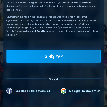
Merhaba, kullanmakta olduğunuz üyelik hesabınıza ilişkin
Aydınlatma Metni
ve
Üyelik
Sözleşmesi
’nde değişiklik yapılmıştır. (İlgili değişiklikleri bağlantıları kullanarak gözden
geçirebilirsiniz.)
Devam etmeniz ve hesabınıza giriş yapmanız halinde Üyelik Sözleşmesini kabul etmiş
sayılacaksınız. Üyelik Sözleşmesini kabul etmeniz halinde; kişisel verilerinizin, Grup Şirketleri
hesaplarınıza ortak üyelik hesabı aracılığıyla giriş yapılmasının sağlanması ve Aydınlatma
Metni’nde sayılan diğer amaçlarla sınırlı olmak üzere, Üyelik Sözleşmesi ile belirlenen Grup
Şirketleri’ne ve yurt dışına
Açık Rıza Metni
kapsamında aktarılmasına açık rıza verdiğiniz kabul
edilecektir.
GİRİŞ YAP
veya
Facebook ile devam et
Google ile devam et