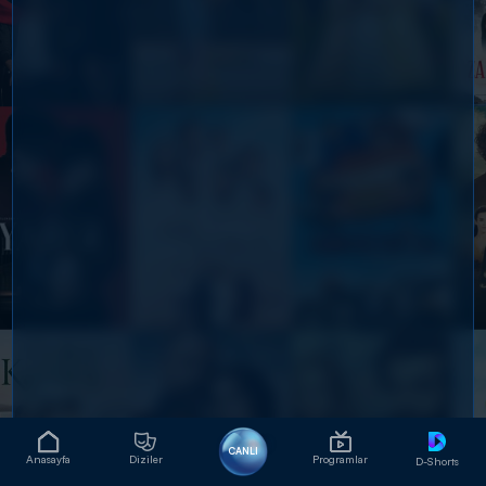
CANLI
Anasayfa
Diziler
Programlar
D-Shorts