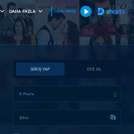
DAHA FAZLA
CANLI YAYIN
GİRİŞ YAP
ÜYE OL
E-Posta
muhteşem ikili
I
Şifre