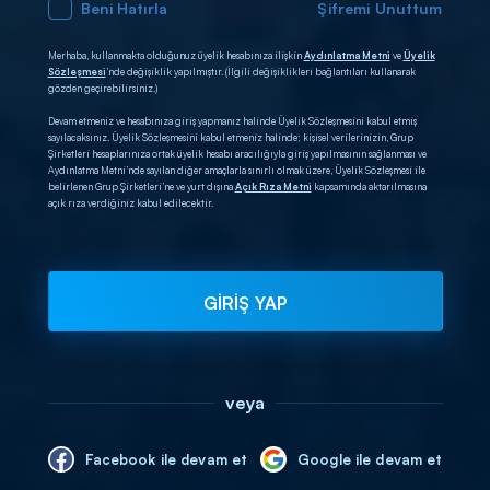
Beni Hatırla
Şifremi Unuttum
Merhaba, kullanmakta olduğunuz üyelik hesabınıza ilişkin
Aydınlatma Metni
ve
Üyelik
Sözleşmesi
’nde değişiklik yapılmıştır. (İlgili değişiklikleri bağlantıları kullanarak
gözden geçirebilirsiniz.)
Devam etmeniz ve hesabınıza giriş yapmanız halinde Üyelik Sözleşmesini kabul etmiş
sayılacaksınız. Üyelik Sözleşmesini kabul etmeniz halinde; kişisel verilerinizin, Grup
Şirketleri hesaplarınıza ortak üyelik hesabı aracılığıyla giriş yapılmasının sağlanması ve
Aydınlatma Metni’nde sayılan diğer amaçlarla sınırlı olmak üzere, Üyelik Sözleşmesi ile
belirlenen Grup Şirketleri’ne ve yurt dışına
Açık Rıza Metni
kapsamında aktarılmasına
açık rıza verdiğiniz kabul edilecektir.
GİRİŞ YAP
veya
Facebook ile devam et
Google ile devam et