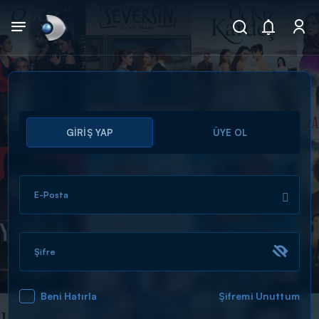
Arama
GİRİŞ YAP
ÜYE OL
muhteşem ikili
ARAMA SONUÇLARI
E-Posta
Şifre
Beni Hatırla
Şifremi Unuttum
DİĞER SONUÇLAR