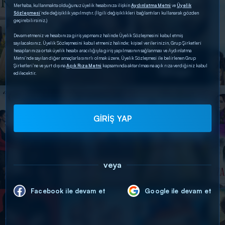
Merhaba, kullanmakta olduğunuz üyelik hesabınıza ilişkin
Aydınlatma Metni
ve
Üyelik
Sözleşmesi
’nde değişiklik yapılmıştır. (İlgili değişiklikleri bağlantıları kullanarak gözden
geçirebilirsiniz.)
Devam etmeniz ve hesabınıza giriş yapmanız halinde Üyelik Sözleşmesini kabul etmiş
sayılacaksınız. Üyelik Sözleşmesini kabul etmeniz halinde; kişisel verilerinizin, Grup Şirketleri
hesaplarınıza ortak üyelik hesabı aracılığıyla giriş yapılmasının sağlanması ve Aydınlatma
Metni’nde sayılan diğer amaçlarla sınırlı olmak üzere, Üyelik Sözleşmesi ile belirlenen Grup
Şirketleri’ne ve yurt dışına
Açık Rıza Metni
kapsamında aktarılmasına açık rıza verdiğiniz kabul
edilecektir.
GİRİŞ YAP
veya
Facebook ile devam et
Google ile devam et