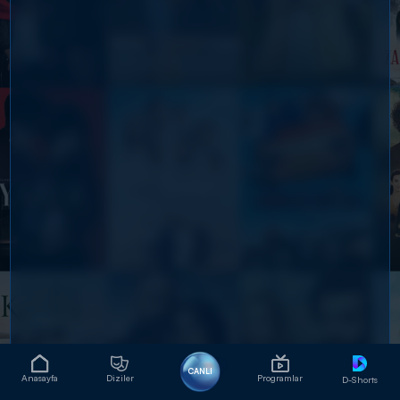
CANLI
Anasayfa
Diziler
Programlar
D-Shorts