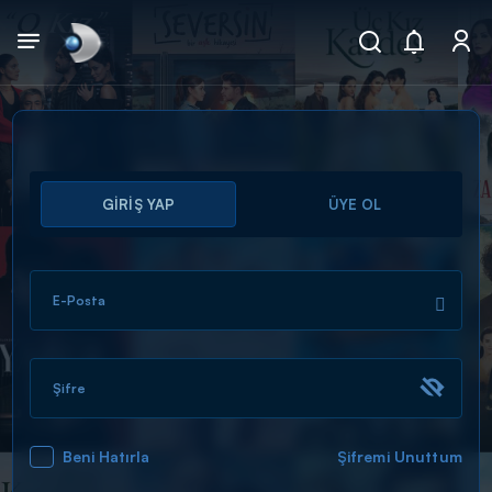
Arama
GİRİŞ YAP
ÜYE OL
muhteşem ikili
ARAMA SONUÇLARI
E-Posta
Şifre
Beni Hatırla
Şifremi Unuttum
DİĞER SONUÇLAR