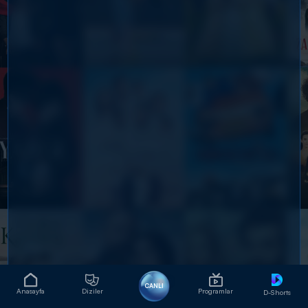
CANLI
Anasayfa
Diziler
Programlar
D-Shorts