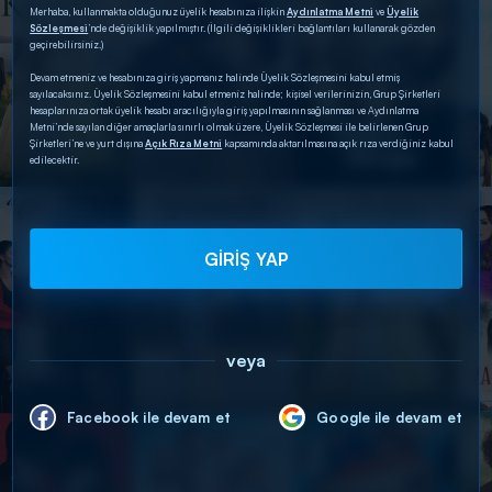
Merhaba, kullanmakta olduğunuz üyelik hesabınıza ilişkin
Aydınlatma Metni
ve
Üyelik
Sözleşmesi
’nde değişiklik yapılmıştır. (İlgili değişiklikleri bağlantıları kullanarak gözden
geçirebilirsiniz.)
Devam etmeniz ve hesabınıza giriş yapmanız halinde Üyelik Sözleşmesini kabul etmiş
sayılacaksınız. Üyelik Sözleşmesini kabul etmeniz halinde; kişisel verilerinizin, Grup Şirketleri
hesaplarınıza ortak üyelik hesabı aracılığıyla giriş yapılmasının sağlanması ve Aydınlatma
Metni’nde sayılan diğer amaçlarla sınırlı olmak üzere, Üyelik Sözleşmesi ile belirlenen Grup
Şirketleri’ne ve yurt dışına
Açık Rıza Metni
kapsamında aktarılmasına açık rıza verdiğiniz kabul
edilecektir.
GİRİŞ YAP
veya
Facebook ile devam et
Google ile devam et