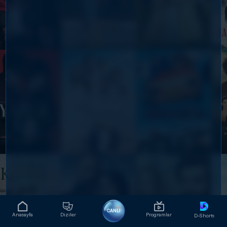
CANLI
Anasayfa
Diziler
Programlar
D-Shorts