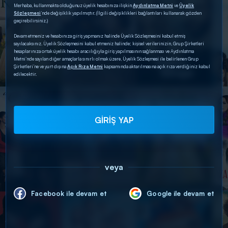
Merhaba, kullanmakta olduğunuz üyelik hesabınıza ilişkin
Aydınlatma Metni
ve
Üyelik
Sözleşmesi
’nde değişiklik yapılmıştır. (İlgili değişiklikleri bağlantıları kullanarak gözden
geçirebilirsiniz.)
Devam etmeniz ve hesabınıza giriş yapmanız halinde Üyelik Sözleşmesini kabul etmiş
sayılacaksınız. Üyelik Sözleşmesini kabul etmeniz halinde; kişisel verilerinizin, Grup Şirketleri
hesaplarınıza ortak üyelik hesabı aracılığıyla giriş yapılmasının sağlanması ve Aydınlatma
Metni’nde sayılan diğer amaçlarla sınırlı olmak üzere, Üyelik Sözleşmesi ile belirlenen Grup
Şirketleri’ne ve yurt dışına
Açık Rıza Metni
kapsamında aktarılmasına açık rıza verdiğiniz kabul
edilecektir.
GİRİŞ YAP
veya
Facebook ile devam et
Google ile devam et