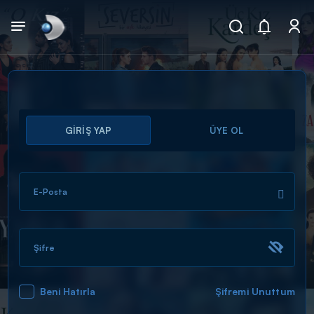
Arama
GİRİŞ YAP
ÜYE OL
muhteşem ikili
ARAMA SONUÇLARI
E-Posta
Şifre
Beni Hatırla
Şifremi Unuttum
DİĞER SONUÇLAR