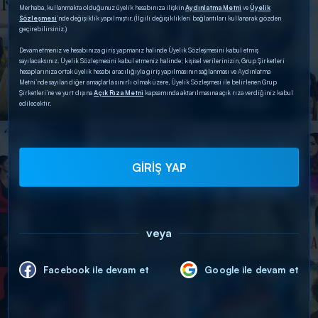
Merhaba, kullanmakta olduğunuz üyelik hesabınıza ilişkin
Aydınlatma Metni
ve
Üyelik
Sözleşmesi
’nde değişiklik yapılmıştır. (İlgili değişiklikleri bağlantıları kullanarak gözden
geçirebilirsiniz.)
Devam etmeniz ve hesabınıza giriş yapmanız halinde Üyelik Sözleşmesini kabul etmiş
sayılacaksınız. Üyelik Sözleşmesini kabul etmeniz halinde; kişisel verilerinizin, Grup Şirketleri
hesaplarınıza ortak üyelik hesabı aracılığıyla giriş yapılmasının sağlanması ve Aydınlatma
Metni’nde sayılan diğer amaçlarla sınırlı olmak üzere, Üyelik Sözleşmesi ile belirlenen Grup
Şirketleri’ne ve yurt dışına
Açık Rıza Metni
kapsamında aktarılmasına açık rıza verdiğiniz kabul
edilecektir.
GİRİŞ YAP
veya
Facebook ile devam et
Google ile devam et