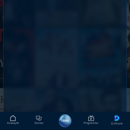
CANLI
Anasayfa
Diziler
Programlar
D-Shorts