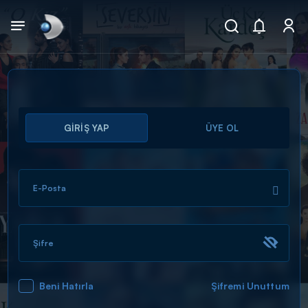
Arama
GİRİŞ YAP
ÜYE OL
muhteşem ikili
ARAMA SONUÇLARI
E-Posta
Şifre
Beni Hatırla
Şifremi Unuttum
DİĞER SONUÇLAR