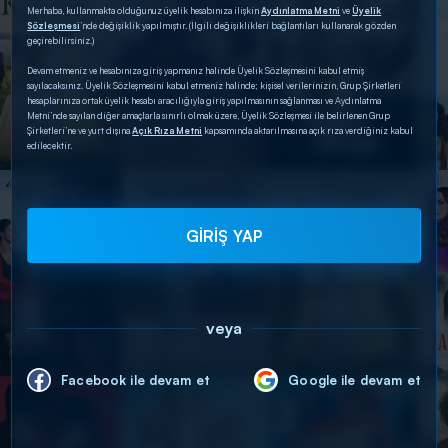
Merhaba, kullanmakta olduğunuz üyelik hesabınıza ilişkin
Aydınlatma Metni
ve
Üyelik
Sözleşmesi
’nde değişiklik yapılmıştır. (İlgili değişiklikleri bağlantıları kullanarak gözden
geçirebilirsiniz.)
Devam etmeniz ve hesabınıza giriş yapmanız halinde Üyelik Sözleşmesini kabul etmiş
sayılacaksınız. Üyelik Sözleşmesini kabul etmeniz halinde; kişisel verilerinizin, Grup Şirketleri
hesaplarınıza ortak üyelik hesabı aracılığıyla giriş yapılmasının sağlanması ve Aydınlatma
Metni’nde sayılan diğer amaçlarla sınırlı olmak üzere, Üyelik Sözleşmesi ile belirlenen Grup
Şirketleri’ne ve yurt dışına
Açık Rıza Metni
kapsamında aktarılmasına açık rıza verdiğiniz kabul
edilecektir.
GİRİŞ YAP
veya
Facebook ile devam et
Google ile devam et