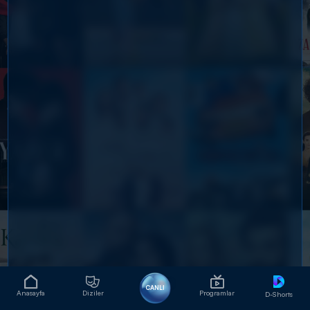
CANLI
Anasayfa
Diziler
Programlar
D-Shorts