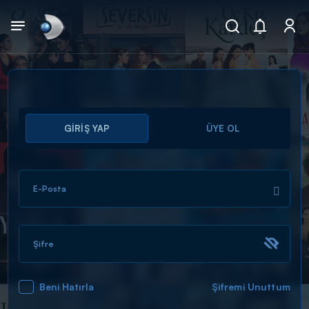
Arama
GİRİŞ YAP
ÜYE OL
muhteşem ikili
ARAMA SONUÇLARI
E-Posta
Şifre
Beni Hatırla
Şifremi Unuttum
DİĞER SONUÇLAR