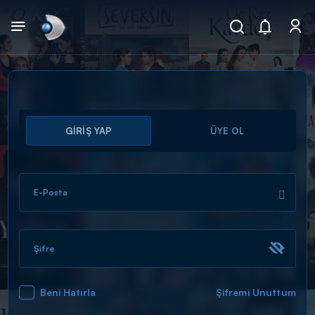
Arama
GİRİŞ YAP
ÜYE OL
muhteşem ikili
ARAMA SONUÇLARI
E-Posta
Şifre
Beni Hatırla
Şifremi Unuttum
DİĞER SONUÇLAR