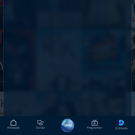
CANLI
Anasayfa
Diziler
Programlar
D-Shorts