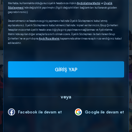
Merhaba, kullanmakta olduğunuz üyelik hesabınıza ilişkin
Aydınlatma Metni
ve
Üyelik
Sözleşmesi
’nde değişiklik yapılmıştır. (İlgili değişiklikleri bağlantıları kullanarak gözden
geçirebilirsiniz.)
Devam etmeniz ve hesabınıza giriş yapmanız halinde Üyelik Sözleşmesini kabul etmiş
sayılacaksınız. Üyelik Sözleşmesini kabul etmeniz halinde; kişisel verilerinizin, Grup Şirketleri
hesaplarınıza ortak üyelik hesabı aracılığıyla giriş yapılmasının sağlanması ve Aydınlatma
Metni’nde sayılan diğer amaçlarla sınırlı olmak üzere, Üyelik Sözleşmesi ile belirlenen Grup
Şirketleri’ne ve yurt dışına
Açık Rıza Metni
kapsamında aktarılmasına açık rıza verdiğiniz kabul
edilecektir.
GİRİŞ YAP
veya
Facebook ile devam et
Google ile devam et