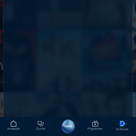
CANLI
Anasayfa
Diziler
Programlar
D-Shorts