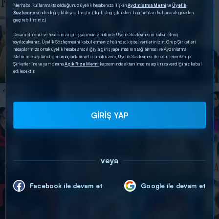
Merhaba, kullanmakta olduğunuz üyelik hesabınıza ilişkin
Aydınlatma Metni
ve
Üyelik
Sözleşmesi
’nde değişiklik yapılmıştır. (İlgili değişiklikleri bağlantıları kullanarak gözden
geçirebilirsiniz.)
Devam etmeniz ve hesabınıza giriş yapmanız halinde Üyelik Sözleşmesini kabul etmiş
sayılacaksınız. Üyelik Sözleşmesini kabul etmeniz halinde; kişisel verilerinizin, Grup Şirketleri
hesaplarınıza ortak üyelik hesabı aracılığıyla giriş yapılmasının sağlanması ve Aydınlatma
Metni’nde sayılan diğer amaçlarla sınırlı olmak üzere, Üyelik Sözleşmesi ile belirlenen Grup
Şirketleri’ne ve yurt dışına
Açık Rıza Metni
kapsamında aktarılmasına açık rıza verdiğiniz kabul
edilecektir.
GİRİŞ YAP
veya
Facebook ile devam et
Google ile devam et