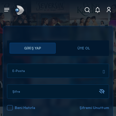
Arama
GİRİŞ YAP
ÜYE OL
muhteşem ikili
ARAMA SONUÇLARI
E-Posta
Şifre
Beni Hatırla
Şifremi Unuttum
DİĞER SONUÇLAR