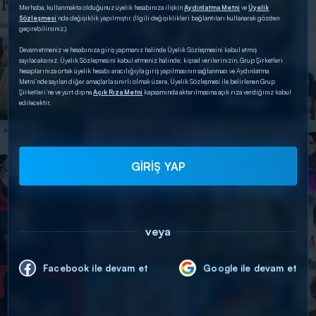
Merhaba, kullanmakta olduğunuz üyelik hesabınıza ilişkin
Aydınlatma Metni
ve
Üyelik
Sözleşmesi
’nde değişiklik yapılmıştır. (İlgili değişiklikleri bağlantıları kullanarak gözden
geçirebilirsiniz.)
Devam etmeniz ve hesabınıza giriş yapmanız halinde Üyelik Sözleşmesini kabul etmiş
sayılacaksınız. Üyelik Sözleşmesini kabul etmeniz halinde; kişisel verilerinizin, Grup Şirketleri
hesaplarınıza ortak üyelik hesabı aracılığıyla giriş yapılmasının sağlanması ve Aydınlatma
Metni’nde sayılan diğer amaçlarla sınırlı olmak üzere, Üyelik Sözleşmesi ile belirlenen Grup
Şirketleri’ne ve yurt dışına
Açık Rıza Metni
kapsamında aktarılmasına açık rıza verdiğiniz kabul
edilecektir.
GİRİŞ YAP
veya
Facebook ile devam et
Google ile devam et