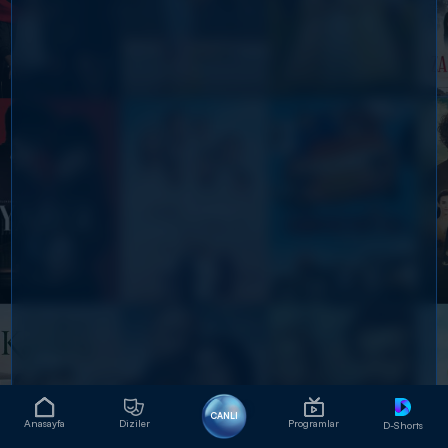
CANLI
Anasayfa
Diziler
Programlar
D-Shorts