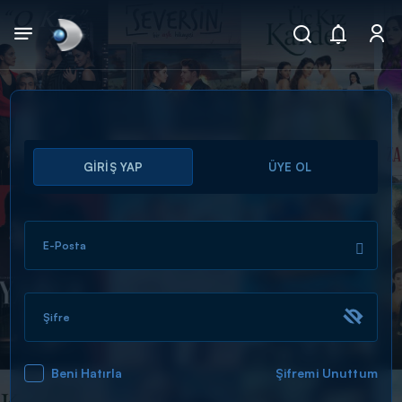
Arama
GİRİŞ YAP
ÜYE OL
muhteşem ikili
ARAMA SONUÇLARI
E-Posta
Şifre
Beni Hatırla
Şifremi Unuttum
DİĞER SONUÇLAR