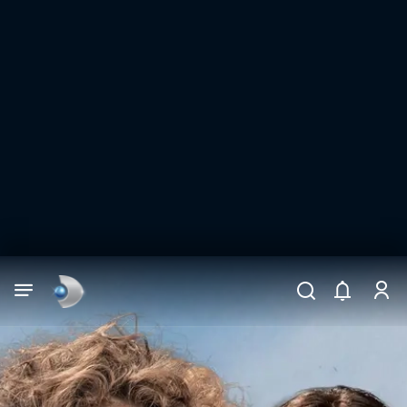
Arama
muhteşem ikili
ARAMA SONUÇLARI
DİĞER SONUÇLAR