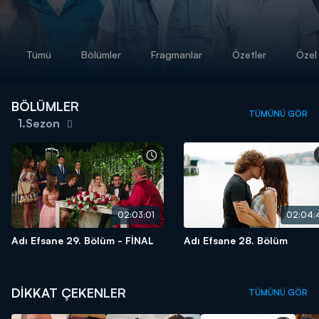
Tümü
Bölümler
Fragmanlar
Özetler
Özel 
BÖLÜMLER
TÜMÜNÜ GÖR
1.Sezon
02:03:01
02:04:
Adı Efsane 29. Bölüm - FİNAL
Adı Efsane 28. Bölüm
DİKKAT ÇEKENLER
TÜMÜNÜ GÖR