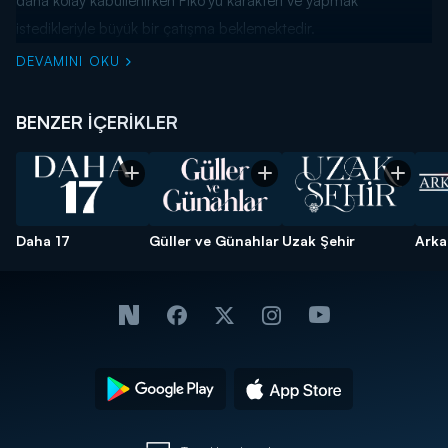
daha kolay kabullenirken Fiko’yu karakteri ve yapmak
istedikleriyle büyük bir çatışma beklemektedir.
DEVAMINI OKU
BENZER İÇERİKLER
Daha 17
Güller ve Günahlar
Uzak Şehir
Arka