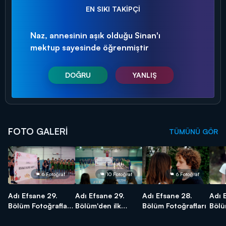
EN SIKI TAKİPÇİ
Naz, annesinin aşık olduğu Sinan'ı
mektup sayesinde öğrenmiştir
DOĞRU
YANLIŞ
FOTO GALERİ
TÜMÜNÜ GÖR
6 Fotoğraf
10 Fotoğraf
6 Fotoğraf
Adı Efsane 29.
Adı Efsane 29.
Adı Efsane 28.
Adı 
Bölüm Fotoğrafları
Bölüm'den ilk
Bölüm Fotoğrafları
Bölü
- FİNAL
kareler - FİNAL
kare