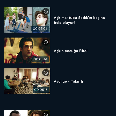
Aşk mektubu Sadık'ın başına
bela oluyor!
00:05:06
Aşkın çocuğu Fiko!
00:01:34
Aydilge - Takıntı
00:05:13