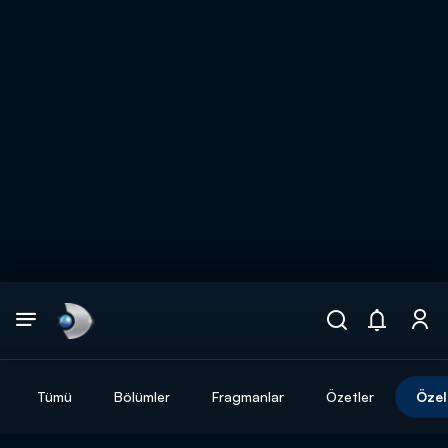
Arama
muhteşem ikili
ARAMA SONUÇLARI
Tümü
Bölümler
Fragmanlar
Özetler
Özel
DİĞER SONUÇLAR