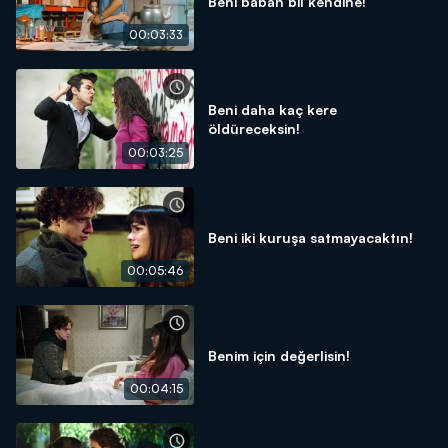
Beni baban bil kendine!
00:03:33
Beni daha kaç kere
öldüreceksin!
00:03:25
Beni iki kuruşa satmayacaktın!
00:05:46
Benim için değerlisin!
00:04:15