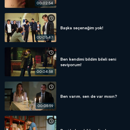
00:02:54
Başka seçeneğim yok!
00:05:47
Ben kendimi bildim bileli seni
seviyorum!
00:04:58
Ben varım, sen de var mısın?
00:05:59