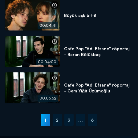
Büyük aşk bitti!
00:04:41
Cafe Pop "Adı Efsane" röportajı
- Baran Bölükbaşı
00:04:00
Cafe Pop "Adı Efsane" röportajı
- Cem Yiğit Üzümoğlu
00:05:52
1
2
3
...
6