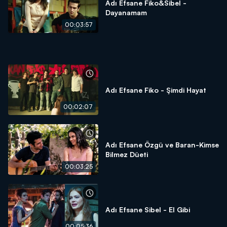
Adı Efsane Fiko&Sibel -
Dayanamam
00:03:57
Adı Efsane Fiko - Şimdi Hayat
00:02:07
Adı Efsane Özgü ve Baran-Kimse
Bilmez Düeti
00:03:25
Adı Efsane Sibel - El Gibi
00:05:36