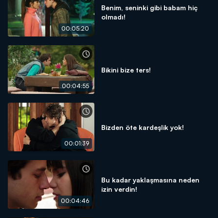
Benim, seninki gibi babam hiç
olmadı!
00:05:20
Bikini bize ters!
00:04:55
Bizden öte kardeşlik yok!
00:01:39
Bu kadar yaklaşmasına neden
izin verdin!
00:04:46