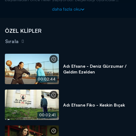
kim? Cem Yiğit Üzümoğlu tüm bu sorulara içtenlikle yanıt verdi!
daha fazla oku
ÖZEL KLİPLER
Sırala
Adı Efsane - Deniz Gürzumar /
Geldim Ezelden
00:02:44
Adı Efsane Fiko - Keskin Bıçak
00:02:41