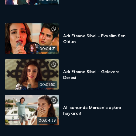
Adı Efsane Sibel - Evvelim Sen
Oldun
00:04:31
Adı Efsane Sibel - Gelevera
Deresi
00:01:50
Ali sonunda Mercan'a aşkını
haykırdı!
00:04:39