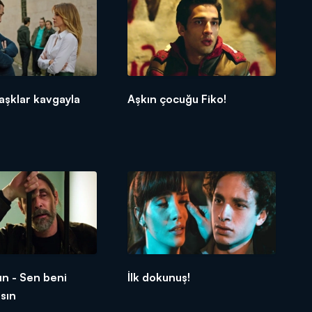
aşklar kavgayla
Aşkın çocuğu Fiko!
n - Sen beni
İlk dokunuş!
sın