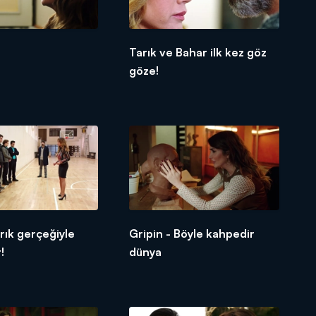
Tarık ve Bahar ilk kez göz
göze!
rık gerçeğiyle
Gripin - Böyle kahpedir
!
dünya