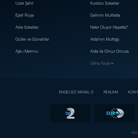
Uzak Şehir
Kuralsız Sokaklar
Eşref Rüya
Gelinim Mutfakta
Arka Sokaklar
Neler Oluyor Hayatta?
Güller ve Günahlar
Arda'nın Mutfağı
Aşk-ı Memnu
Arda ile Omuz Omuza
Daha Fazla
ENGELSİZ KANAL D
REKLAM
KÜN
KAN