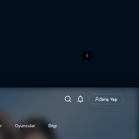
X
Giriş Yap
r
Oyuncular
Bilgi