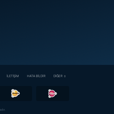
İLETİŞİM
HATA BİLDİR
DİĞER
dır.