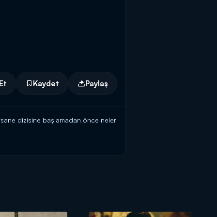
Et
Kaydet
Paylaş
fsane dizisine başlamadan önce neler