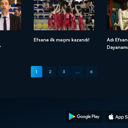
Efsane ilk maçını kazandı!
Adı Efsan
?
Dayanam
1
2
3
...
6