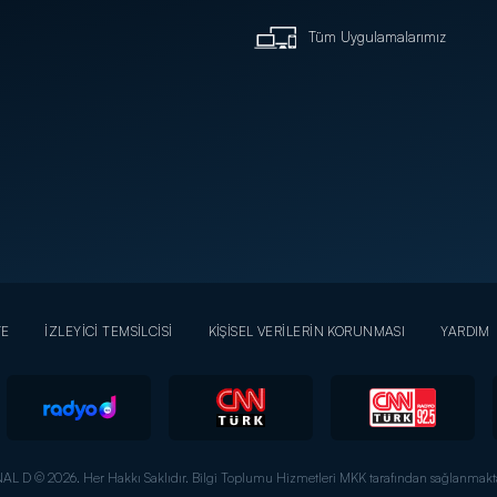
Tüm Uygulamalarımız
YE
İZLEYİCİ TEMSİLCİSİ
KİŞİSEL VERİLERİN KORUNMASI
YARDIM
AL D © 2026. Her Hakkı Saklıdır.
Bilgi Toplumu Hizmetleri MKK tarafından sağlanmakta