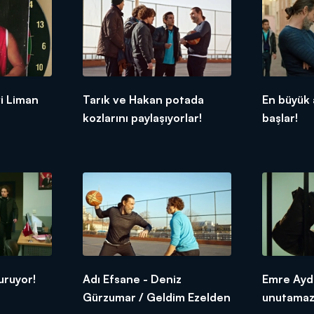
i Liman
Tarık ve Hakan potada
En büyük 
kozlarını paylaşıyorlar!
başlar!
uruyor!
Adı Efsane - Deniz
Emre Aydı
Gürzumar / Geldim Ezelden
unutamaz