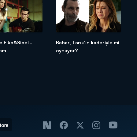
e Fiko&Sibel -
Bahar, Tarık'ın kaderiyle mi
am
oynuyor?