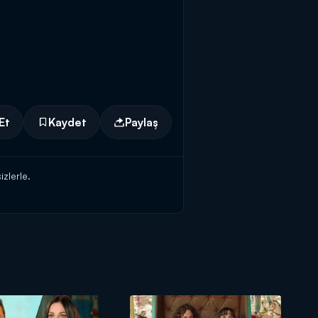
Et
Kaydet
Paylaş
zlerle.