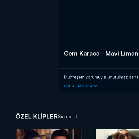
Cem Karaca - Mavi Liman
Muhteşem yorumuyla unutulmaz sanatçı 
daha fazla oku
ÖZEL KLİPLER
Sırala