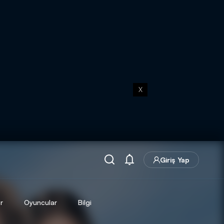
X
Giriş Yap
r
Oyuncular
Bilgi