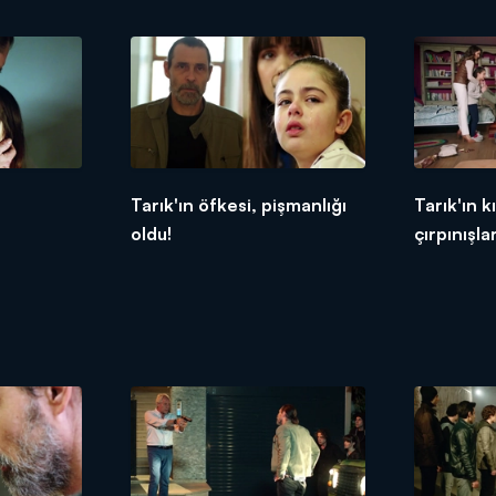
Tarık'ın öfkesi, pişmanlığı
Tarık'ın kı
oldu!
çırpınışlar