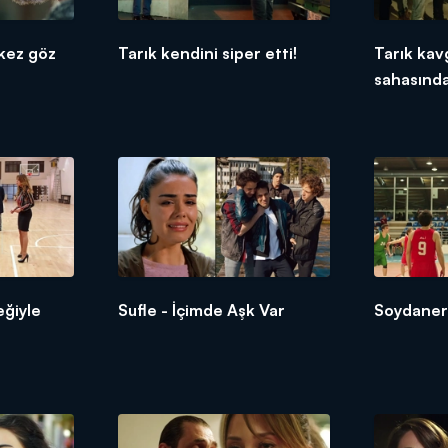
 kez göz
Tarık kendini siper etti!
Tarık kav
sahasınd
eğiyle
Sufle - İçimde Aşk Var
Soydaner 