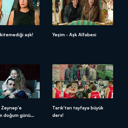
skitemediği aşk!
Yeşim - Aşk Alfabesi
, Zeynep'e
Tarık'tan tayfaya büyük
m doğum günü
ders!