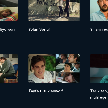
liyorsun
Yolun Sonu!
Yılların e
Tayfa tutuklanıyor!
Tarık'tan
muhteşe
sürpriz!