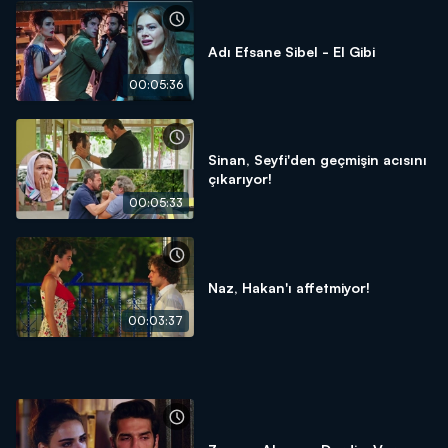
Adı Efsane Sibel - El Gibi
00:05:36
Sinan, Seyfi'den geçmişin acısını
çıkarıyor!
00:05:33
Naz, Hakan'ı affetmiyor!
00:03:37