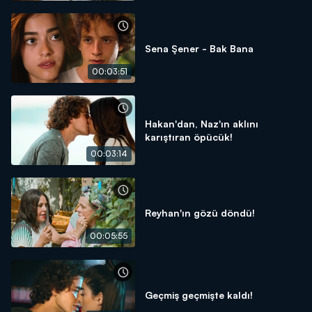
Sena Şener - Bak Bana
00:03:51
Hakan'dan, Naz'ın aklını
karıştıran öpücük!
00:03:14
Reyhan'ın gözü döndü!
00:05:55
Geçmiş geçmişte kaldı!