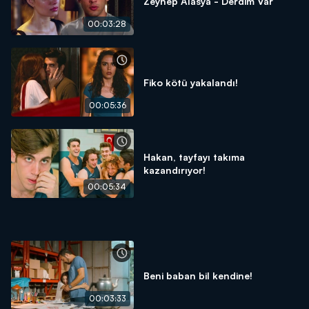
Zeynep Alasya - Derdim Var
00:03:28
Fiko kötü yakalandı!
00:05:36
Hakan, tayfayı takıma
kazandırıyor!
00:05:34
Beni baban bil kendine!
00:03:33