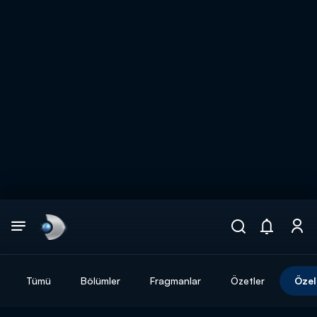
Arama
muhteşem ikili
ARAMA SONUÇLARI
Tümü
Bölümler
Fragmanlar
Özetler
Özel
DİĞER SONUÇLAR