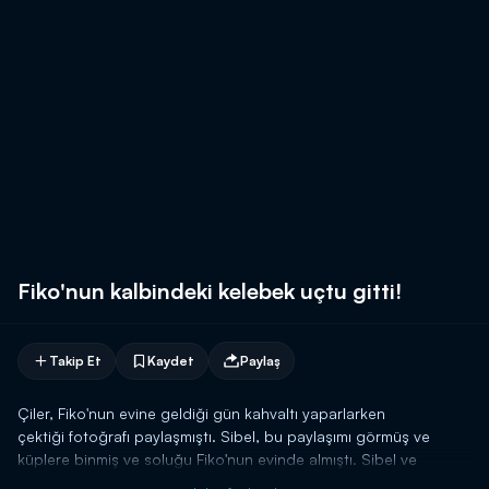
Fiko'nun kalbindeki kelebek uçtu gitti!
Takip Et
Kaydet
Paylaş
Çiler, Fiko'nun evine geldiği gün kahvaltı yaparlarken
çektiği fotoğrafı paylaşmıştı. Sibel, bu paylaşımı görmüş ve
küplere binmiş ve soluğu Fiko'nun evinde almıştı. Sibel ve
Fiko'nun arasındaki konuşmaları gözyaşları içinde dinleyen Çiler,