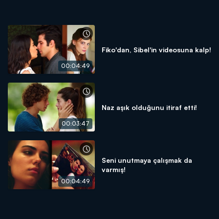
Fiko'dan, Sibel'in videosuna kalp!
00:04:49
Naz aşık olduğunu itiraf etti!
00:03:47
Seni unutmaya çalışmak da
varmış!
00:04:49