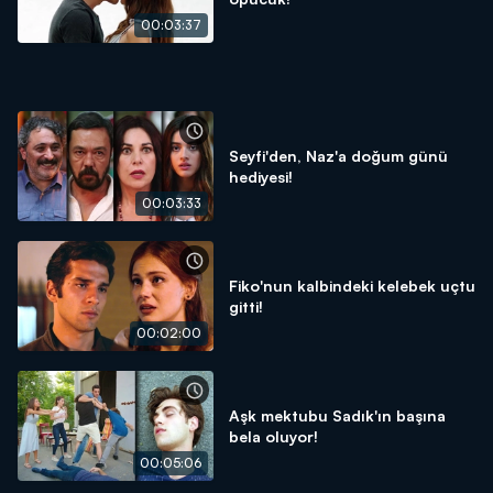
00:03:37
Seyfi'den, Naz'a doğum günü
hediyesi!
00:03:33
Fiko'nun kalbindeki kelebek uçtu
gitti!
00:02:00
Aşk mektubu Sadık'ın başına
bela oluyor!
00:05:06