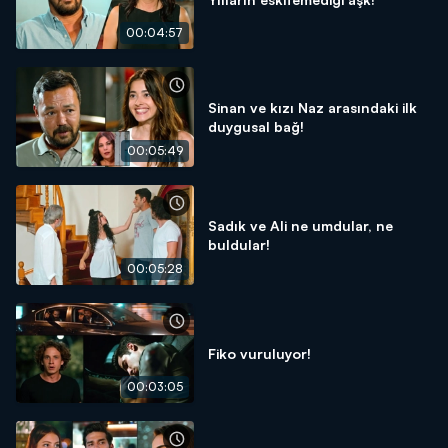
00:04:57
Sinan ve kızı Naz arasındaki ilk
duygusal bağ!
00:05:49
Sadık ve Ali ne umdular, ne
buldular!
00:05:28
Fiko vuruluyor!
00:03:05