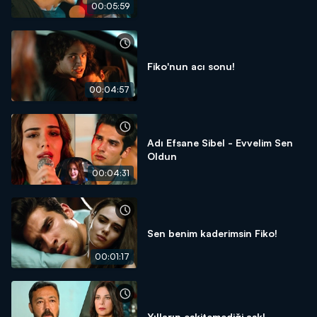
00:05:59
Fiko'nun acı sonu!
00:04:57
Adı Efsane Sibel - Evvelim Sen
Oldun
00:04:31
Sen benim kaderimsin Fiko!
00:01:17
Yılların eskitemediği aşk!