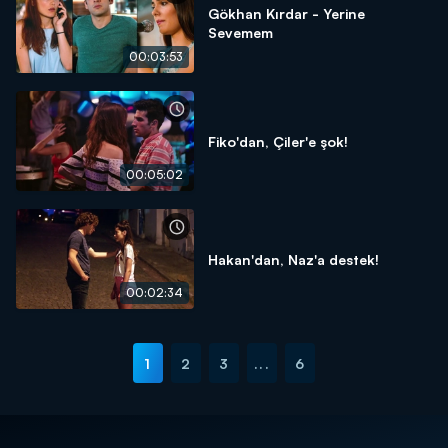
Gökhan Kırdar - Yerine
Sevemem
00:03:53
Fiko'dan, Çiler'e şok!
00:05:02
Hakan'dan, Naz'a destek!
00:02:34
1
2
3
...
6