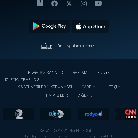
Tüm Uygulamalarımız
ENGELSİZ KANAL D
REKLAM
KÜNYE
İZLEYİCİ TEMSİLCİSİ
KİŞİSEL VERİLERİN KORUNMASI
YARDIM
İLETİŞİM
HATA BİLDİR
DİĞER
KANAL D © 2026. Her Hakkı Saklıdır.
Bilgi Toplumu Hizmetleri MKK tarafından sağlanmaktadır.