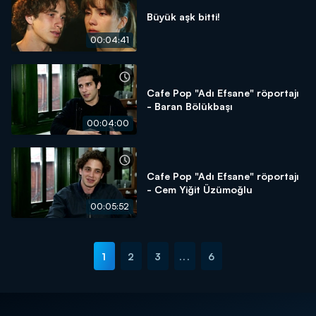
Büyük aşk bitti!
00:04:41
Cafe Pop "Adı Efsane" röportajı
- Baran Bölükbaşı
00:04:00
Cafe Pop "Adı Efsane" röportajı
- Cem Yiğit Üzümoğlu
00:05:52
1
2
3
...
6