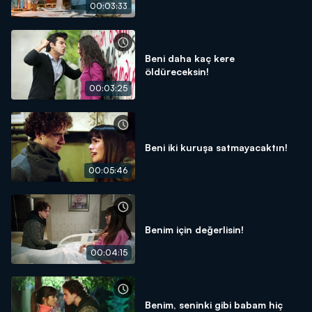
00:03:33
Beni daha kaç kere
öldüreceksin!
00:03:25
Beni iki kuruşa satmayacaktın!
00:05:46
Benim için değerlisin!
00:04:15
Benim, seninki gibi babam hiç