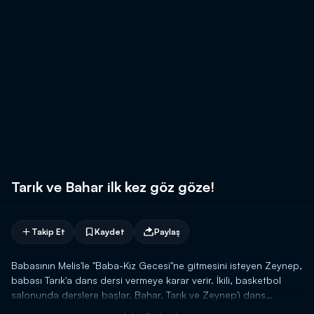
Tarık ve Bahar ilk kez göz göze!
Takip Et
Kaydet
Paylaş
Babasının Melis'le "Baba-Kız Gecesi"ne gitmesini isteyen Zeynep,
babası Tarık'a dans dersi vermeye karar verir. İkili, basketbol
salonunda derslere başlar. Bahar, Tarık ve Zeynep'i dans
ederken görür. Bahar'ı fark eden Zeynep, boyunun kısa olduğu