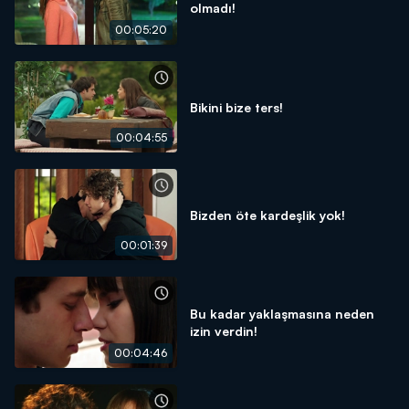
olmadı!
00:05:20
Bikini bize ters!
00:04:55
Bizden öte kardeşlik yok!
00:01:39
Bu kadar yaklaşmasına neden
izin verdin!
00:04:46