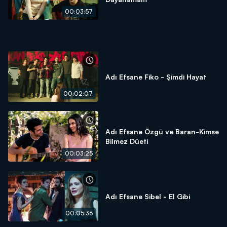
00:03:57
Adı Efsane Fiko - Şimdi Hayat
00:02:07
Adı Efsane Özgü ve Baran-Kimse
Bilmez Düeti
00:03:25
Adı Efsane Sibel - El Gibi
00:05:36