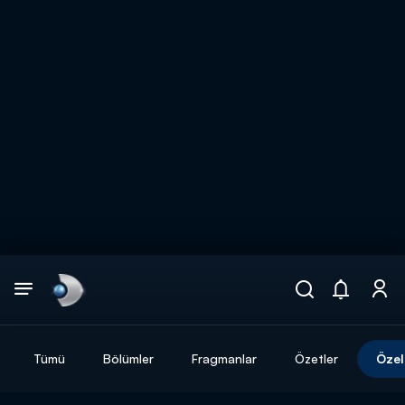
Arama
muhteşem ikili
ARAMA SONUÇLARI
Tümü
Bölümler
Fragmanlar
Özetler
Özel
DİĞER SONUÇLAR