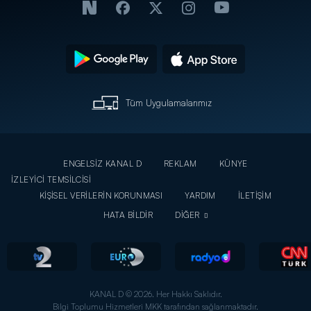
Tüm Uygulamalarımız
ENGELSİZ KANAL D
REKLAM
KÜNYE
İZLEYİCİ TEMSİLCİSİ
KİŞİSEL VERİLERİN KORUNMASI
YARDIM
İLETİŞİM
HATA BİLDİR
DİĞER
KANAL D © 2026. Her Hakkı Saklıdır.
Bilgi Toplumu Hizmetleri MKK tarafından sağlanmaktadır.