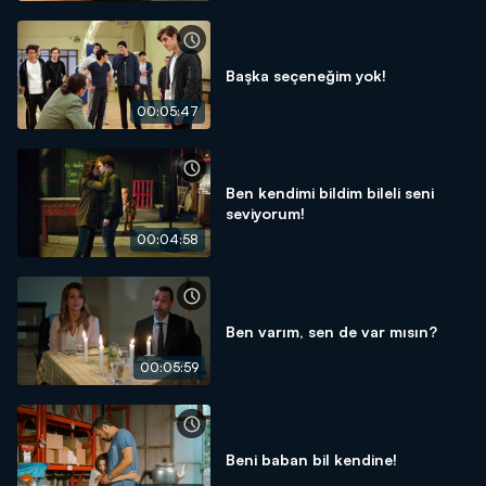
Başka seçeneğim yok!
00:05:47
Ben kendimi bildim bileli seni
seviyorum!
00:04:58
Ben varım, sen de var mısın?
00:05:59
Beni baban bil kendine!