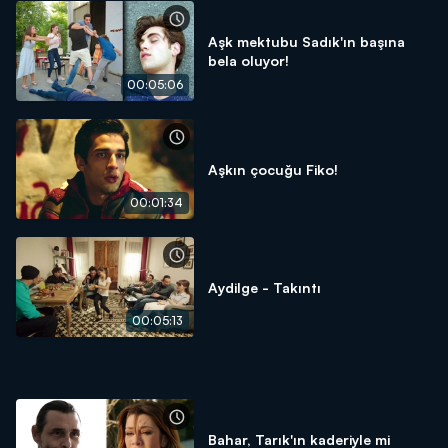
Aşk mektubu Sadık'ın başına
bela oluyor!
00:05:06
Aşkın çocuğu Fiko!
00:01:34
Aydilge - Takıntı
00:05:13
Bahar, Tarık'ın kaderiyle mi