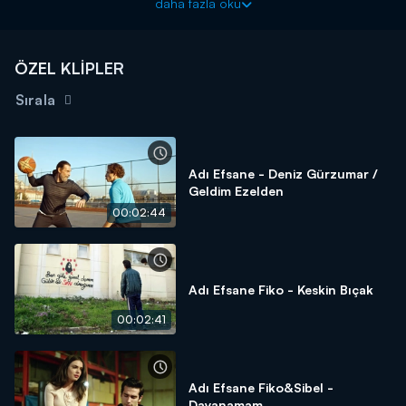
daha fazla oku
için babasına yetişemediğini ve babasıyla dans etmesini ister.
Zeynep'in direktifleri ile birbirlerine yakınlaşan Tarık ve Bahar ilk
kez göz göze gelerek duygularının derinliklerine inerler!
ÖZEL KLİPLER
Sırala
Adı Efsane - Deniz Gürzumar /
Geldim Ezelden
00:02:44
Adı Efsane Fiko - Keskin Bıçak
00:02:41
Adı Efsane Fiko&Sibel -
Dayanamam