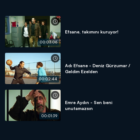
Efsane, takımını kuruyor!
00:03:06
Adı Efsane - Deniz Gürzumar /
Geldim Ezelden
00:02:44
Emre Aydın - Sen beni
unutamazsın
00:01:39