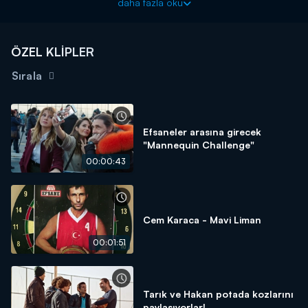
daha fazla oku
Melis'e asla gerçekleri söylemeceğini bilen Tarık, Melis'le
konuşmaya gitmek ister. Tam o sırada Melis babası Tarık'ın
karşısına çıkar ve içindeki nefreti yüzüne kusar. Bunun üzerine
ÖZEL KLİPLER
tüm gerçekleri anlatmak isteyen Tarık, kızların karşısına dikilir
fakat hiçbir şey umdupu gibi gitmez.
Sırala
Efsaneler arasına girecek
"Mannequin Challenge"
00:00:43
Cem Karaca - Mavi Liman
00:01:51
Tarık ve Hakan potada kozlarını
paylaşıyorlar!