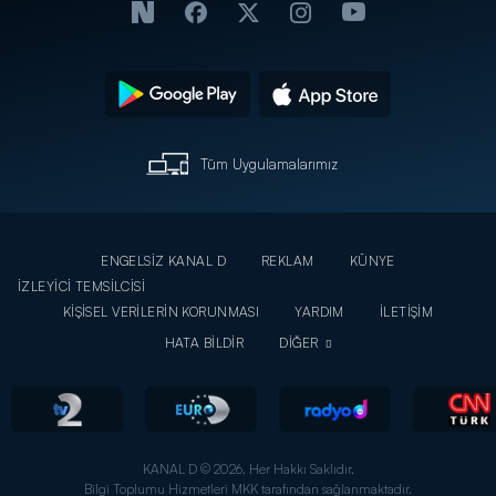
Tüm Uygulamalarımız
ENGELSİZ KANAL D
REKLAM
KÜNYE
İZLEYİCİ TEMSİLCİSİ
KİŞİSEL VERİLERİN KORUNMASI
YARDIM
İLETİŞİM
HATA BİLDİR
DİĞER
KANAL D © 2026. Her Hakkı Saklıdır.
Bilgi Toplumu Hizmetleri MKK tarafından sağlanmaktadır.