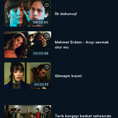
İlk dokunuş!
00:03:40
Mehmet Erdem - Acıyı sevmek
olur mu
00:03:48
Gitmeyin kızım!
00:03:39
Tarık kavgayı basket sahasında