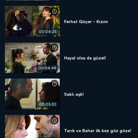
Ferhat Göçer - Kızım
00:04:25
Hayal olsa da güzel!
00:04:48
Saklı aşk!
00:05:30
Tarık ve Bahar ilk kez göz göze!