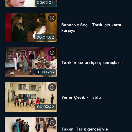
00:03:04
Bahar ve Seçil, Tarık için karşı
karşıya!
00:04:02
Tarık'ın kızları için çırpınışları!
00:03:53
Yener Çevik - Tablo
00:03:42
Takım, Tarık gerçeğiyle