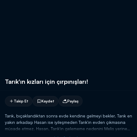
Tarık'ın kızları için çırpınışları!
Takip Et
Kaydet
Paylaş
Tarık, bıçaklandıktan sonra evde kendine gelmeyi bekler. Tarık en
yakın arkadaşı Hasan ise iyileşmeden Tarık'ın evden çıkmasına
müsade etmez. Hasan, Tarık'ın gelememe nedenini Melis yerine
Seçil'e söyler. Bunu öğrenen Tarık ise deliye döner. Seçil'in