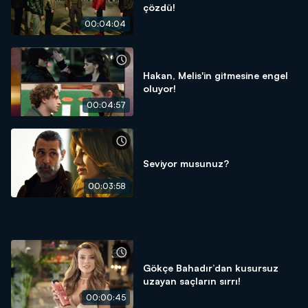
çözdü!
00:04:04
Hakan, Melis'in gitmesine engel
oluyor!
00:04:57
Seviyor musunuz?
00:03:58
Gökçe Bahadır’dan kusursuz
uzayan saçların sırrı!
00:00:45