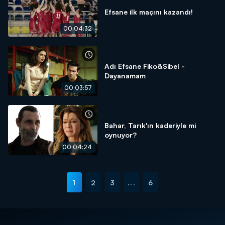
Efsane ilk maçını kazandı!
00:04:32
Adı Efsane Fiko&Sibel -
Dayanamam
00:03:57
Bahar, Tarık'ın kaderiyle mi
oynuyor?
00:04:24
1
2
3
...
6