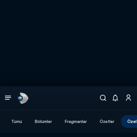
Arama
muhteşem ikili
ARAMA SONUÇLARI
Tümü
Bölümler
Fragmanlar
Özetler
Özel
DİĞER SONUÇLAR