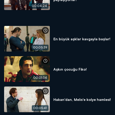
00:04:24
En büyük aşklar kavgayla başlar!
00:05:39
Aşkın çocuğu Fiko!
00:01:34
Hakan'dan, Melis'e kolye hamlesi!
00:05:41