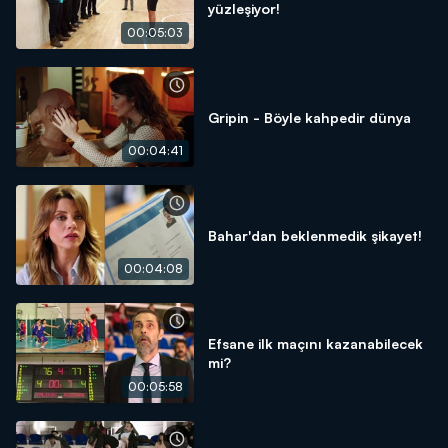
yüzleşiyor!
00:05:03
Gripin - Böyle kahpedir dünya
00:04:41
Bahar'dan beklenmedik şikayet!
00:04:08
Efsane ilk maçını kazanabilecek
mi?
00:05:58