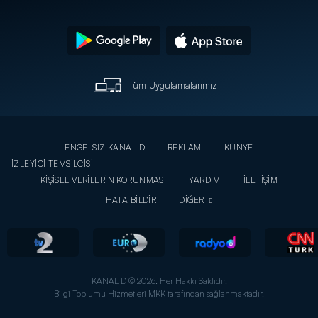
Tüm Uygulamalarımız
ENGELSİZ KANAL D
REKLAM
KÜNYE
İZLEYİCİ TEMSİLCİSİ
KİŞİSEL VERİLERİN KORUNMASI
YARDIM
İLETİŞİM
HATA BİLDİR
DİĞER
KANAL D © 2026. Her Hakkı Saklıdır.
Bilgi Toplumu Hizmetleri MKK tarafından sağlanmaktadır.