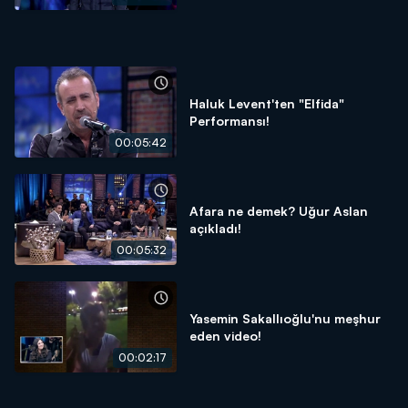
Haluk Levent'ten "Elfida"
Performansı!
00:05:42
Afara ne demek? Uğur Aslan
açıkladı!
00:05:32
Yasemin Sakallıoğlu'nu meşhur
eden video!
00:02:17