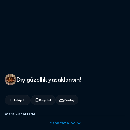
Dış güzellik yasaklansın!
Takip Et
Kaydet
Paylaş
Afara Kanal D'de!
daha fazla oku