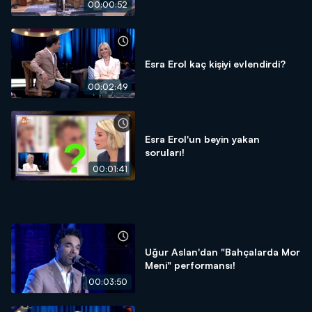
00:00:52
Esra Erol kaç kişiyi evlendirdi?
00:02:49
Esra Erol'un beyin yakan
soruları!
00:01:41
Uğur Aslan'dan "Bahçalarda Mor
Meni" performansı!
00:03:50