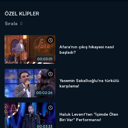
ÖZEL KLİPLER
Sırala
Afara'nın çıkış hikayesi nasıl
başladı?
00:03:01
Yasemin Sakallıoğlu'na türkülü
karşılama!
00:02:26
Haluk Levent'ten "İçimde Ölen
Biri Var" Performansı!
00:03:33