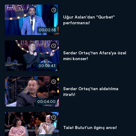
Uğur Aslan'dan "Gurbet"
performansı!
00:02:55
Serdar Ortaç'tan Afara'ya özel
mini konser!
00:09:43
Serdar Ortaç'tan aldatılma
itirafı!
00:04:00
Talat Bulut'un ilginç anısı!