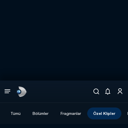
Arama
muhteşem ikili
ARAMA SONUÇLARI
Tümü
Bölümler
Fragmanlar
Özel Klipler
DİĞER SONUÇLAR