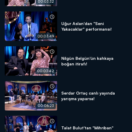
00:03:32
Uğur Aslan'dan "Seni
Yakacaklar" performansı!
00:03:49
Nilgün Belgün'ün kahkaya
boğan itirafı!
00:03:42
Serdar Ortaç canlı yayında
yarışma yaparsa!
00:06:23
Talat Bulut'tan "Mihriban"