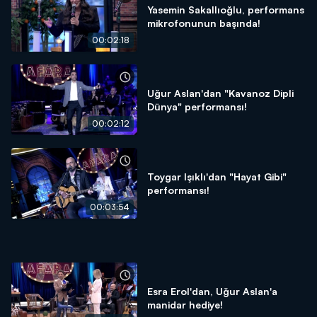
Yasemin Sakallıoğlu, performans
mikrofonunun başında!
00:02:18
Uğur Aslan'dan "Kavanoz Dipli
Dünya" performansı!
00:02:12
Toygar Işıklı'dan "Hayat Gibi"
performansı!
00:03:54
Esra Erol'dan, Uğur Aslan'a
manidar hediye!