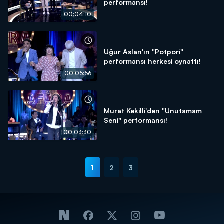
performansı!
00:04:10
Uğur Aslan'ın "Potpori"
performansı herkesi oynattı!
00:05:56
Murat Kekilli'den "Unutamam
Seni" performansı!
00:03:30
1
2
3