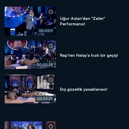
Uğur Aslan'dan "Zalim"
Performansı!
00:05:11
Rap'ten Halay'a hızlı bir geçiş!
00:02:25
Dış güzellik yasaklansın!
00:03:23