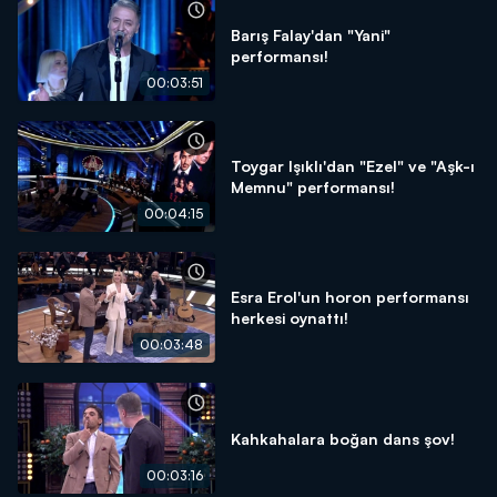
Barış Falay'dan "Yani"
performansı!
00:03:51
Toygar Işıklı'dan "Ezel" ve "Aşk-ı
Memnu" performansı!
00:04:15
Esra Erol'un horon performansı
herkesi oynattı!
00:03:48
Kahkahalara boğan dans şov!
00:03:16