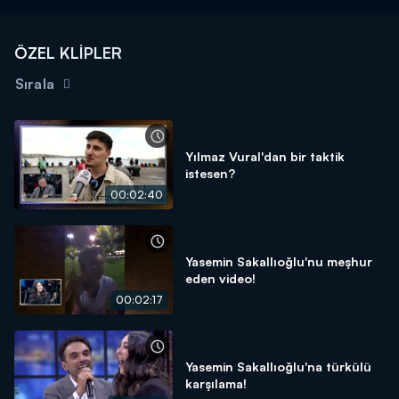
ÖZEL KLİPLER
Sırala
Yılmaz Vural'dan bir taktik
istesen?
00:02:40
Yasemin Sakallıoğlu'nu meşhur
eden video!
00:02:17
Yasemin Sakallıoğlu'na türkülü
karşılama!