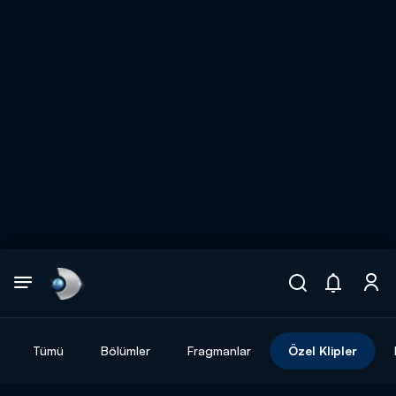
Arama
muhteşem ikili
ARAMA SONUÇLARI
Tümü
Bölümler
Fragmanlar
Özel Klipler
DİĞER SONUÇLAR