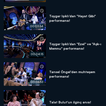
Toygar Işıklı'dan "Hayat Gibi"
performansı!
00:03:54
Toygar Işıklı'dan "Ezel" ve "Aşk-ı
Memnu" performansı!
00:04:15
Tansel Öngel'den muhteşem
performans!
00:06:53
Talat Bulut'un ilginç anısı!