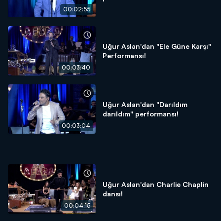
00:02:55
Uğur Aslan'dan "Ele Güne Karşı"
Performansı!
00:03:40
Uğur Aslan'dan "Darıldım
darıldım" performansı!
00:03:04
Uğur Aslan'dan Charlie Chaplin
dansı!
00:04:15