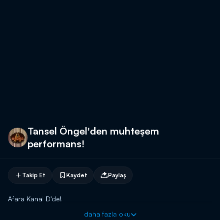
Tansel Öngel'den muhteşem
performans!
Takip Et
Kaydet
Paylaş
Afara Kanal D'de!
daha fazla oku