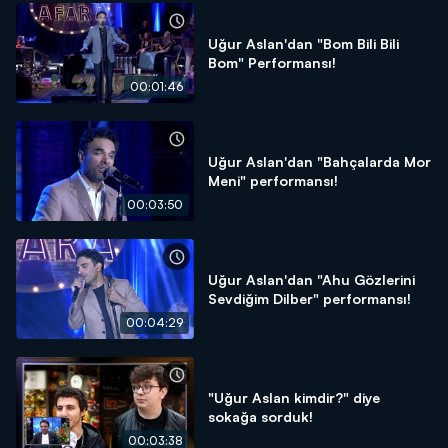
Uğur Aslan'dan "Bom Bili Bili
Bom" Performansı!
00:01:46
Uğur Aslan'dan "Bahçalarda Mor
Meni" performansı!
00:03:50
Uğur Aslan'dan "Ahu Gözlerini
Sevdiğim Dilber" performansı!
00:04:29
"Uğur Aslan kimdir?" diye
sokağa sorduk!
00:03:38