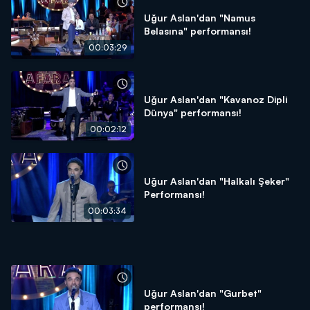
Uğur Aslan'dan "Namus
Belasına" performansı!
00:03:29
Uğur Aslan'dan "Kavanoz Dipli
Dünya" performansı!
00:02:12
Uğur Aslan'dan "Halkalı Şeker"
Performansı!
00:03:34
Uğur Aslan'dan "Gurbet"
performansı!