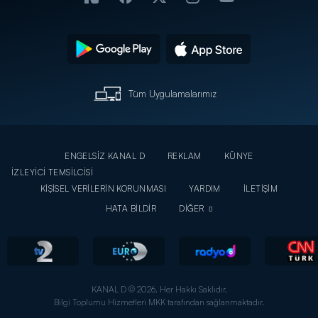
Tüm Uygulamalarımız
ENGELSİZ KANAL D
REKLAM
KÜNYE
İZLEYİCİ TEMSİLCİSİ
KİŞİSEL VERİLERİN KORUNMASI
YARDIM
İLETİŞİM
HATA BİLDİR
DİĞER
KANAL D © 2026. Her Hakkı Saklıdır.
Bilgi Toplumu Hizmetleri MKK tarafından sağlanmaktadır.