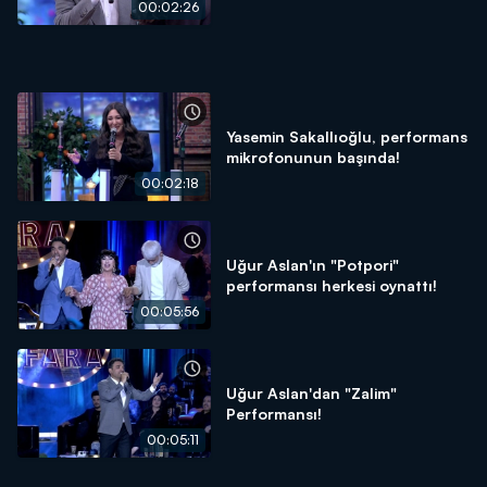
00:02:26
Yasemin Sakallıoğlu, performans
mikrofonunun başında!
00:02:18
Uğur Aslan'ın "Potpori"
performansı herkesi oynattı!
00:05:56
Uğur Aslan'dan "Zalim"
Performansı!
00:05:11