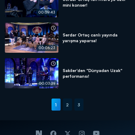
mini konser!
00:09:43
Serdar Ortaç canlı yayında
yarışma yaparsa!
00:06:23
Sakiler'den "Dünyadan Uzak"
performansı!
00:03:39
1
2
3