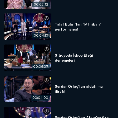
00:03:32
Talat Bulut'tan "Mihriban"
performansı!
00:04:10
Stüdyoda İskoç Eteği
denemeleri!
00:05:07
Serdar Ortaç'tan aldatılma
itirafı!
00:04:00
Serdar Ortaç'tan Afara'ya özel