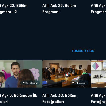
li Aşk 22. Bölüm
Afili Aşk 23. Bölüm
Afili Aş
gmanı - 2
Fragmanı
Fragman
TÜMÜNÜ GÖR
22 Fotoğraf
7 Fotoğraf
li Aşk 3. Bölümden İlk
Afili Aşk 30. Bölüm
Afili Aş
eler!
Fotoğrafları
Fotoğraf