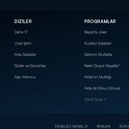
DİZİLER
PROGRAMLAR
Daha 17
Beyaz'la Joker
Uzak Şehir
Kuralsız Sokaklar
Arka Sokaklar
Gelinim Mutfakta
Güller ve Günahlar
Neler Oluyor Hayatta?
Aşk-ı Memnu
Arda'nın Mutfağı
Arda ile Omuz Omuza
Daha Fazla
ENGELSİZ KANAL D
REKLAM
KÜN