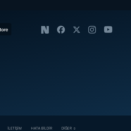
İLETİŞİM
HATA BİLDİR
DİĞER