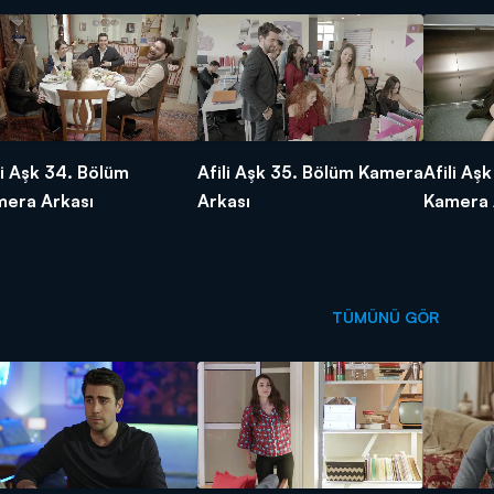
li Aşk 34. Bölüm
Afili Aşk 35. Bölüm Kamera
Afili Aş
era Arkası
Arkası
Kamera 
TÜMÜNÜ GÖR