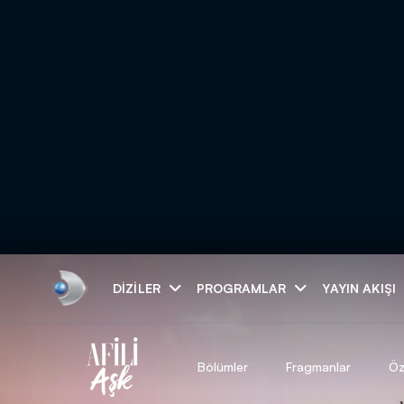
Arama
DIZILER
PROGRAMLAR
YAYIN AKIŞI
ARAMA SONUÇLAR
Bölümler
Fragmanlar
Öz