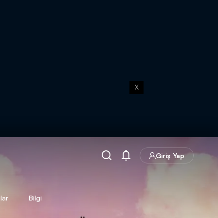
X
Giriş Yap
lar
Bilgi