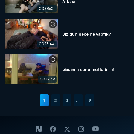
Arkası
00:05:01
Biz dün gece ne yaptık?
00:13:44
Gecenin sonu mutlu bitti!
00:12:39
1
2
3
...
9