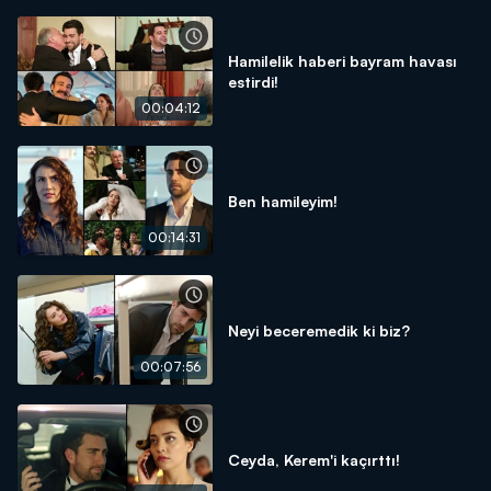
Hamilelik haberi bayram havası
estirdi!
00:04:12
Ben hamileyim!
00:14:31
Neyi beceremedik ki biz?
00:07:56
Ceyda, Kerem'i kaçırttı!