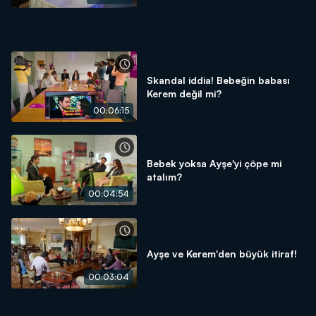
Skandal iddia! Bebeğin babası
Kerem değil mi?
00:06:15
Bebek yoksa Ayşe'yi çöpe mi
atalım?
00:04:54
Ayşe ve Kerem'den büyük itiraf!
00:03:04