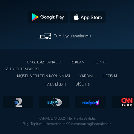
Tüm Uygulamalarımız
ENGELSİZ KANAL D
REKLAM
KÜNYE
İZLEYİCİ TEMSİLCİSİ
KİŞİSEL VERİLERİN KORUNMASI
YARDIM
İLETİŞİM
HATA BİLDİR
DİĞER
KANAL D © 2026. Her Hakkı Saklıdır.
Bilgi Toplumu Hizmetleri MKK tarafından sağlanmaktadır.