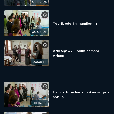
00:02:05
Tebrik ederim, hamilesiniz!
00:04:03
Afili Aşk 37. Bölüm Kamera
Arkası
00:05:38
Hamilelik testinden çıkan sürpriz
sonuç!
00:06:38