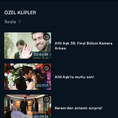
ÖZEL KLİPLER
Sırala
Afili Aşk 38. Final Bölüm Kamera
Arkası
00:06:58
Afili Aşk'ta mutlu son!
00:11:17
Kerem’den anlamlı sürpriz!
00:09:36