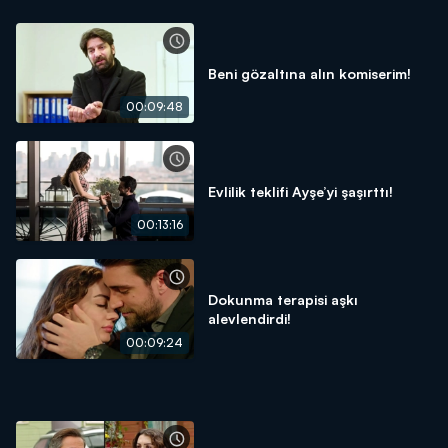
Beni gözaltına alın komiserim!
00:09:48
Evlilik teklifi Ayşe’yi şaşırttı!
00:13:16
Dokunma terapisi aşkı
alevlendirdi!
00:09:24