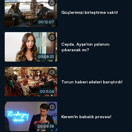
Güçlerimizi birleştirme vakti!
00:12:07
Ceyda, Ayşe'nin yalanını
çıkaracak mı?
00:08:33
Torun haberi aileleri barıştırdı!
00:11:06
Kerem'in babalık provası!
00:08:38