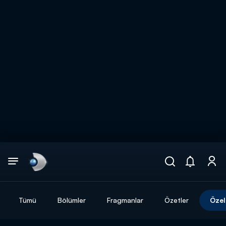
Arama
muhteşem ikili
ARAMA SONUÇLARI
Tümü
Bölümler
Fragmanlar
Özetler
Özel
DİĞER SONUÇLAR