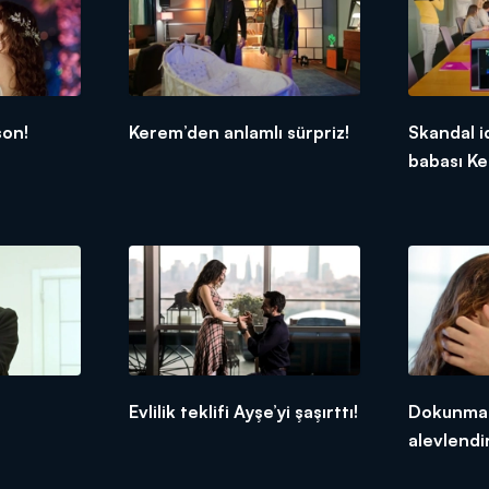
son!
Kerem’den anlamlı sürpriz!
Skandal i
babası Ke
n
Evlilik teklifi Ayşe’yi şaşırttı!
Dokunma t
alevlendir