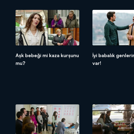
Aşk bebeği mi kaza kurşunu
İyi babalık genler
mu?
var!