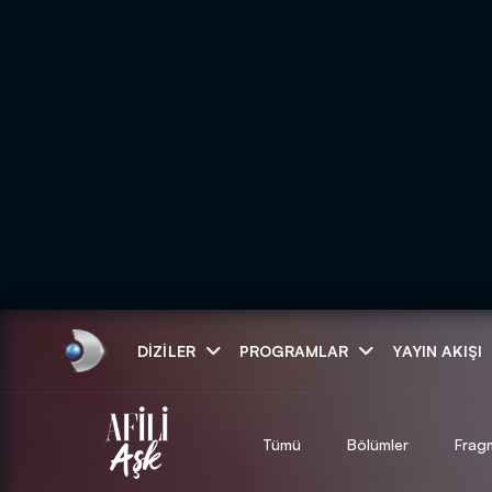
Arama
DIZILER
PROGRAMLAR
YAYIN AKIŞI
ARAMA SONUÇLAR
Tümü
Bölümler
Frag