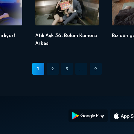
rlıyor!
Afili Aşk 36. Bölüm Kamera
Biz dün g
Arkası
1
2
3
...
9