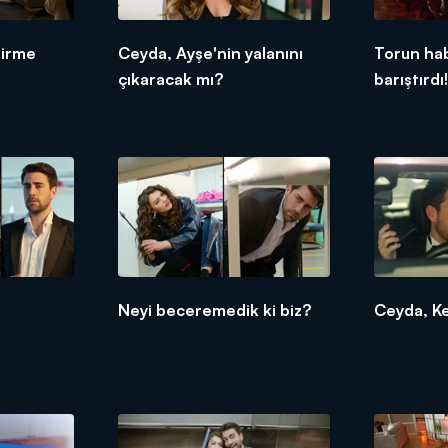
tirme
Ceyda, Ayşe'nin yalanını
Torun hab
çıkaracak mı?
barıştırdı
Neyi beceremedik ki biz?
Ceyda, Ke