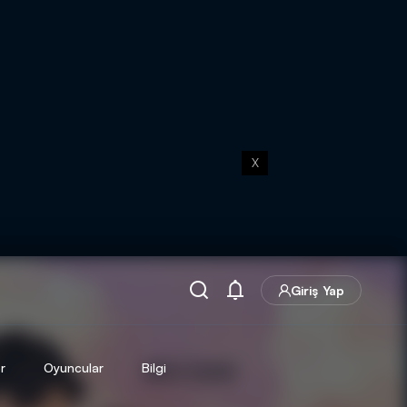
X
Giriş Yap
r
Oyuncular
Bilgi