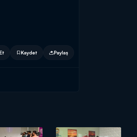
Et
Kaydet
Paylaş