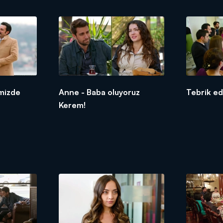
imizde
Anne - Baba oluyoruz
Tebrik ed
Kerem!