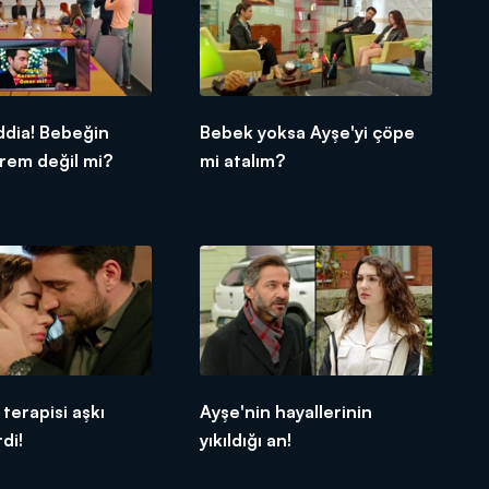
ddia! Bebeğin
Bebek yoksa Ayşe'yi çöpe
rem değil mi?
mi atalım?
erapisi aşkı
Ayşe'nin hayallerinin
di!
yıkıldığı an!