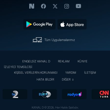
Tüm Uygulamalarımız
ENGELSİZ KANAL D
REKLAM
KÜNYE
İZLEYİCİ TEMSİLCİSİ
KİŞİSEL VERİLERİN KORUNMASI
YARDIM
İLETİŞİM
HATA BİLDİR
DİĞER
KANAL D © 2026. Her Hakkı Saklıdır.