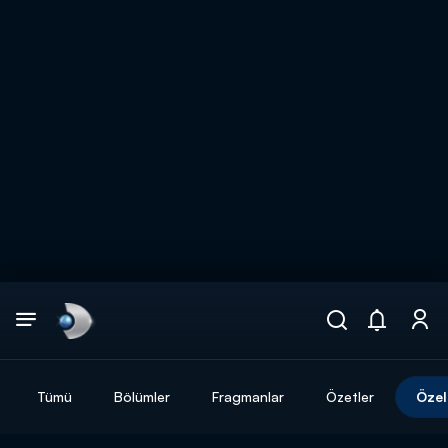
Arama
muhteşem ikili
ARAMA SONUÇLARI
Tümü
Bölümler
Fragmanlar
Özetler
Özel
DİĞER SONUÇLAR