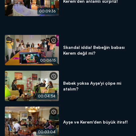
Kerem’den anlamlı sürpriz!
00:09:36
Skandal iddia! Bebeğin babası
Kerem değil mi?
00:06:15
Bebek yoksa Ayşe'yi çöpe mi
atalım?
00:04:54
Ayşe ve Kerem'den büyük itiraf!
00:03:04