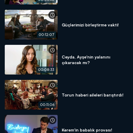
Güçlerimizi birleştirme vakti!
00:12:07
Ceyda, Ayşe'nin yalanını
çıkaracak mı?
00:08:33
Torun haberi aileleri barıştırdı!
00:11:06
Kerem'in babalık provası!