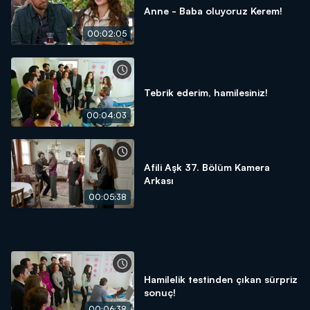
Anne - Baba oluyoruz Kerem!
00:02:05
Tebrik ederim, hamilesiniz!
00:04:03
Afili Aşk 37. Bölüm Kamera
Arkası
00:05:38
Hamilelik testinden çıkan sürpriz
sonuç!
00:06:38