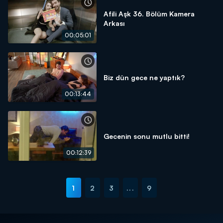
Afili Aşk 36. Bölüm Kamera
Arkası
00:05:01
Biz dün gece ne yaptık?
00:13:44
Gecenin sonu mutlu bitti!
00:12:39
1
2
3
...
9