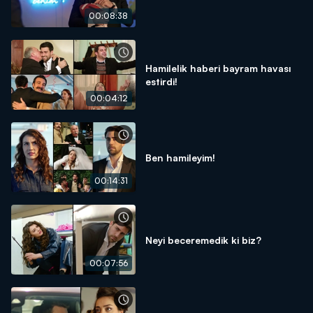
00:08:38
Hamilelik haberi bayram havası
estirdi!
00:04:12
Ben hamileyim!
00:14:31
Neyi beceremedik ki biz?
00:07:56