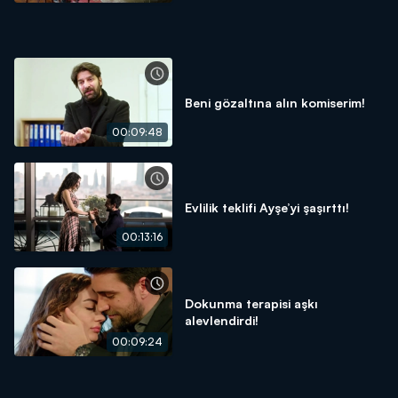
Beni gözaltına alın komiserim!
00:09:48
Evlilik teklifi Ayşe’yi şaşırttı!
00:13:16
Dokunma terapisi aşkı
alevlendirdi!
00:09:24