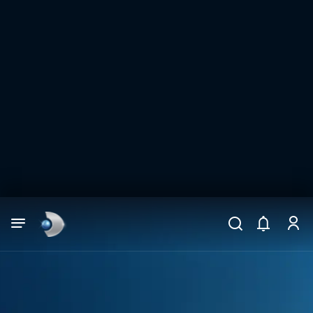
Arama
muhteşem ikili
ARAMA SONUÇLARI
DİĞER SONUÇLAR