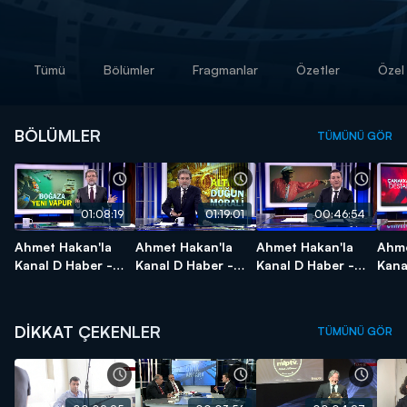
Tümü
Bölümler
Fragmanlar
Özetler
Özel 
BÖLÜMLER
TÜMÜNÜ GÖR
01:08:19
01:19:01
00:46:54
Ahmet Hakan'la
Ahmet Hakan'la
Ahmet Hakan'la
Ahme
Kanal D Haber -
Kanal D Haber -
Kanal D Haber -
Kana
21.03.2017
20.03.2017
19.03.2017
18.0
DİKKAT ÇEKENLER
TÜMÜNÜ GÖR