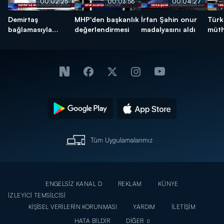
00:02:25
00:03:56
00:04:27
Demirtaş
MHP'den başkanlık
İrfan Şahin onur
Türk 
bağlamasıyla
değerlendirmesi
madalyasını aldı
müth
stüdyoda
Tüm Uygulamalarımız
ENGELSİZ KANAL D
REKLAM
KÜNYE
İZLEYİCİ TEMSİLCİSİ
KİŞİSEL VERİLERİN KORUNMASI
YARDIM
İLETİŞİM
HATA BİLDİR
DİĞER