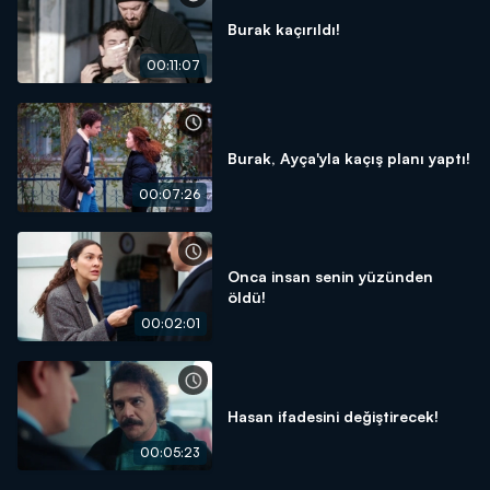
Burak kaçırıldı!
00:11:07
Burak, Ayça'yla kaçış planı yaptı!
00:07:26
Onca insan senin yüzünden
öldü!
00:02:01
Hasan ifadesini değiştirecek!
00:05:23