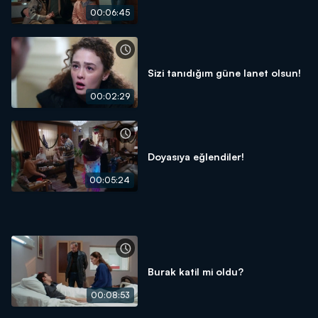
00:06:45
Sizi tanıdığım güne lanet olsun!
00:02:29
Doyasıya eğlendiler!
00:05:24
Burak katil mi oldu?
00:08:53