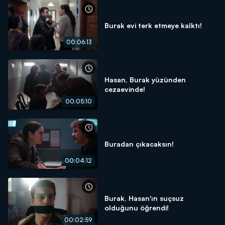
Burak evi terk etmeye kalktı!
00:06:13
Hasan, Burak yüzünden
cezaevinde!
00:05:10
Buradan çıkacaksın!
00:04:12
Burak, Hasan'ın suçsuz
olduğunu öğrendi!
00:02:59