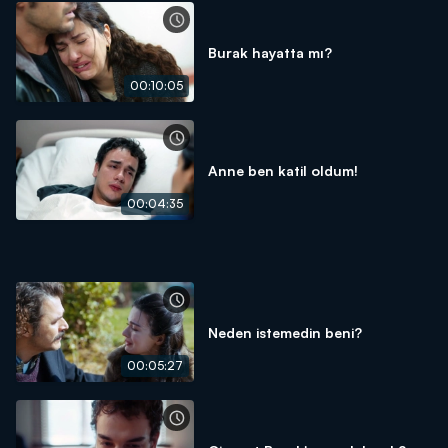
Burak hayatta mı?
00:10:05
Anne ben katil oldum!
00:04:35
Neden istemedin beni?
00:05:27