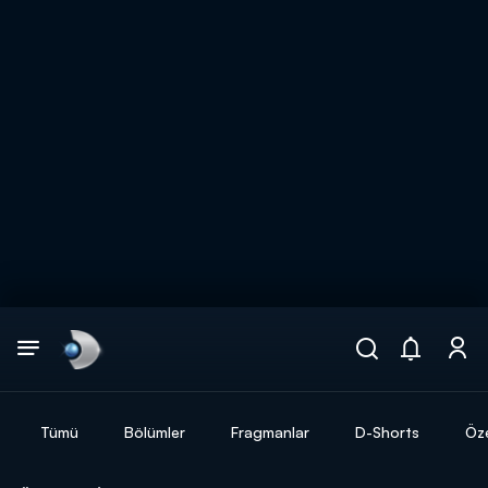
Arama
muhteşem ikili
ARAMA SONUÇLARI
Tümü
Bölümler
Fragmanlar
D-Shorts
Öze
DİĞER SONUÇLAR