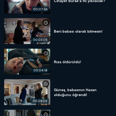
Cinayet Burak'a mı yıkılacak?
00:07:56
Beni babası olarak bilmesin!
00:03:05
Rıza öldürüldü!
00:04:18
Güneş, babasının Hasan
olduğunu öğrendi!
00:09:08