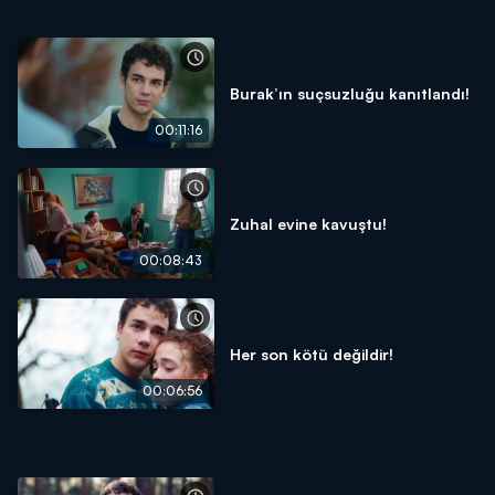
Burak’ın suçsuzluğu kanıtlandı!
00:11:16
Zuhal evine kavuştu!
00:08:43
Her son kötü değildir!
00:06:56