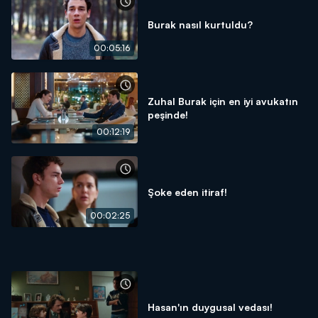
Burak nasıl kurtuldu?
00:05:16
Zuhal Burak için en iyi avukatın
peşinde!
00:12:19
Şoke eden itiraf!
00:02:25
Hasan'ın duygusal vedası!