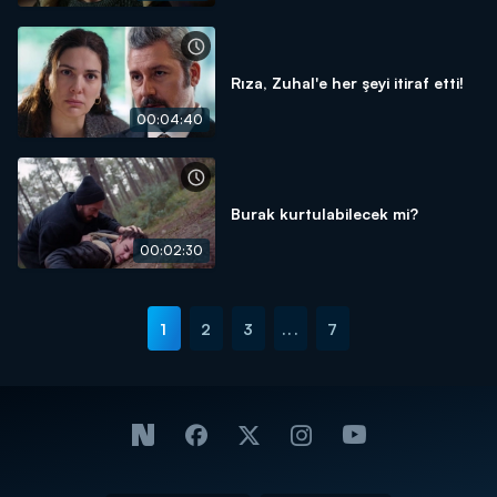
Rıza, Zuhal'e her şeyi itiraf etti!
00:04:40
Burak kurtulabilecek mi?
00:02:30
1
2
3
...
7