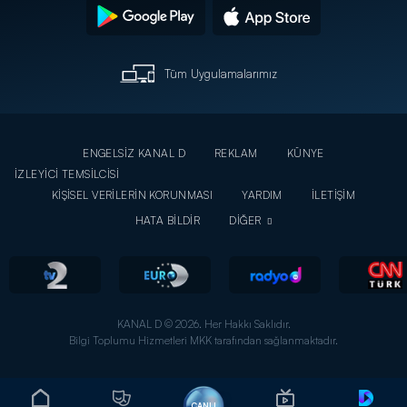
Tüm Uygulamalarımız
ENGELSİZ KANAL D
REKLAM
KÜNYE
İZLEYİCİ TEMSİLCİSİ
KİŞİSEL VERİLERİN KORUNMASI
YARDIM
İLETİŞİM
HATA BİLDİR
DİĞER
KANAL D © 2026. Her Hakkı Saklıdır.
Bilgi Toplumu Hizmetleri MKK tarafından sağlanmaktadır.
CANLI